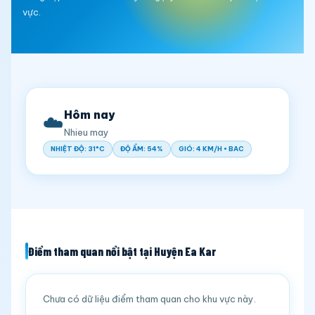
vực.
Hôm nay
☁️
Nhieu may
NHIỆT ĐỘ: 31°C
ĐỘ ẨM: 54%
GIÓ: 4 KM/H • BAC
Điểm tham quan nổi bật tại Huyện Ea Kar
Chưa có dữ liệu điểm tham quan cho khu vực này.