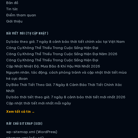
Bản đồ
Tin tức
Điểm tham quan
Giới thiệu
BÀI VIẾT MỚI (TỰ CẬP NHẬT)
Dự báo theo giờ, 7 ngày & cảnh báo thời tiết chính xác tại Việt Nam
Công Cụ Không Thể Thiếu Trong Cuộc Sống Hiện Đại
Công Cụ Không Thể Thiếu Trong Cuộc Sống Hiện Đại Năm 2026
Công Cụ Không Thể Thiếu Trong Cuộc Sống Hiện Đại
Cập Nhật Nhiệt Độ, Mưa Bão & Khí Hậu Mới Nhất 2026
Nguyên nhân, tác động, cách phòng tránh và cập nhật thời tiết mùa
hè cực đoan
Dự Báo Thời Tiết Theo Giờ, 7 Ngày & Cảnh Báo Thời Tiết Chính Xác
Nhất
Dự báo thời tiết theo giờ, 7 ngày & cảnh báo thời tiết mới nhất 2026
Cập nhật thời tiết mới nhất mỗi ngày
Hướng dẫn đầy đủ về dự báo thời tiết hiện đại
Xem tất cả tin →
Cập nhật chính xác và nhanh chóng mỗi ngày
Dự Báo Thời Tiết Theo Giờ, 7 Ngày & Cảnh Báo Thời Tiết Chính Xác
MÁY CHỦ SITEMAP (SEO)
Nhất
wp-sitemap.xml (WordPress)
Công Cụ Không Thể Thiếu Trong Cuộc Sống Hiện Đại
sitemap.xml (nếu có)