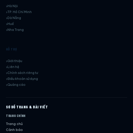
Hà Nội
TP. Hồ Chí Minh
Dà Nẵng
Huế
Nha Trang
HỖ TRỢ
Giới thiệu
Liên hệ
Chính sách riêng tư
Điều khoản sử dụng
Quảng cáo
SƠ ĐỒ TRANG & BÀI VIẾT
TRANG CHÍNH
Trang chủ
Cảnh báo