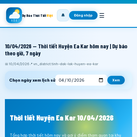
☰
🔔
Đăng nhập
Dự Báo Thời Tiết
Việt
10/04/2026 — Thời tiết Huyện Ea Kar hôm nay | Dự báo
theo giờ, 7 ngày
📅 10/04/2026
📍 vn_district:tinh-dak-lak-huyen-ea-kar
Chọn ngày xem lịch sử
Xem
Thời tiết Huyện Ea Kar 10/04/2026
Tổng hợp thời tiết hôm nay và gợi ý điểm tham quan tại khu