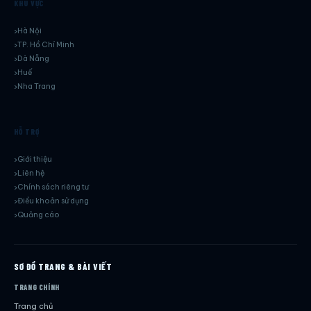
KHU VỰC
Hà Nội
TP. Hồ Chí Minh
Dà Nẵng
Huế
Nha Trang
HỖ TRỢ
Giới thiệu
Liên hệ
Chính sách riêng tư
Điều khoản sử dụng
Quảng cáo
SƠ ĐỒ TRANG & BÀI VIẾT
TRANG CHÍNH
Trang chủ