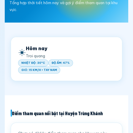
Tổng hợp thời tiết hôm nay và gợi ý điểm tham quan tại khu
vực.
Hôm nay
☀️
Troi quang
NHIỆT ĐỘ: 30°C
ĐỘ ẨM: 47%
GIÓ: 15 KM/H • TAY NAM
Điểm tham quan nổi bật tại Huyện Trùng Khánh