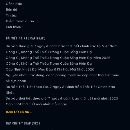
Cảnh báo
Bản đồ
Tin tức
Điểm tham quan
Giới thiệu
BÀI VIẾT MỚI (TỰ CẬP NHẬT)
Dự báo theo giờ, 7 ngày & cảnh báo thời tiết chính xác tại Việt Nam
Công Cụ Không Thể Thiếu Trong Cuộc Sống Hiện Đại
Công Cụ Không Thể Thiếu Trong Cuộc Sống Hiện Đại Năm 2026
Công Cụ Không Thể Thiếu Trong Cuộc Sống Hiện Đại
Cập Nhật Nhiệt Độ, Mưa Bão & Khí Hậu Mới Nhất 2026
Nguyên nhân, tác động, cách phòng tránh và cập nhật thời tiết mùa
hè cực đoan
Dự Báo Thời Tiết Theo Giờ, 7 Ngày & Cảnh Báo Thời Tiết Chính Xác
Nhất
Dự báo thời tiết theo giờ, 7 ngày & cảnh báo thời tiết mới nhất 2026
Cập nhật thời tiết mới nhất mỗi ngày
Hướng dẫn đầy đủ về dự báo thời tiết hiện đại
Xem tất cả tin →
Cập nhật chính xác và nhanh chóng mỗi ngày
Dự Báo Thời Tiết Theo Giờ, 7 Ngày & Cảnh Báo Thời Tiết Chính Xác
MÁY CHỦ SITEMAP (SEO)
Nhất