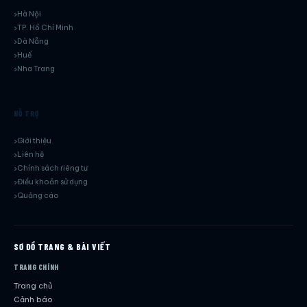
Hà Nội
TP. Hồ Chí Minh
Dà Nẵng
Huế
Nha Trang
HỖ TRỢ
Giới thiệu
Liên hệ
Chính sách riêng tư
Điều khoản sử dụng
Quảng cáo
SƠ ĐỒ TRANG & BÀI VIẾT
TRANG CHÍNH
Trang chủ
Cảnh báo