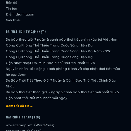
Bản đồ
Tin tức
Điểm tham quan
Giới thiệu
BÀI VIẾT MỚI (TỰ CẬP NHẬT)
Dự báo theo giờ, 7 ngày & cảnh báo thời tiết chính xác tại Việt Nam
Công Cụ Không Thể Thiếu Trong Cuộc Sống Hiện Đại
Công Cụ Không Thể Thiếu Trong Cuộc Sống Hiện Đại Năm 2026
Công Cụ Không Thể Thiếu Trong Cuộc Sống Hiện Đại
Cập Nhật Nhiệt Độ, Mưa Bão & Khí Hậu Mới Nhất 2026
Nguyên nhân, tác động, cách phòng tránh và cập nhật thời tiết mùa
hè cực đoan
Dự Báo Thời Tiết Theo Giờ, 7 Ngày & Cảnh Báo Thời Tiết Chính Xác
Nhất
Dự báo thời tiết theo giờ, 7 ngày & cảnh báo thời tiết mới nhất 2026
Cập nhật thời tiết mới nhất mỗi ngày
Hướng dẫn đầy đủ về dự báo thời tiết hiện đại
Xem tất cả tin →
Cập nhật chính xác và nhanh chóng mỗi ngày
Dự Báo Thời Tiết Theo Giờ, 7 Ngày & Cảnh Báo Thời Tiết Chính Xác
MÁY CHỦ SITEMAP (SEO)
Nhất
wp-sitemap.xml (WordPress)
Công Cụ Không Thể Thiếu Trong Cuộc Sống Hiện Đại
sitemap.xml (nếu có)