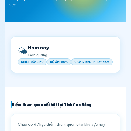
vực.
Hôm nay
🌤️
Gan quang
NHIỆT ĐỘ: 31°C
ĐỘ ẨM: 50%
GIÓ: 17 KM/H • TAY NAM
Điểm tham quan nổi bật tại Tỉnh Cao Bằng
Chưa có dữ liệu điểm tham quan cho khu vực này.