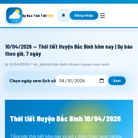
☰
🔔
Đăng nhập
Dự Báo Thời Tiết
Việt
10/04/2026 — Thời tiết Huyện Bắc Bình hôm nay | Dự báo
theo giờ, 7 ngày
📅 10/04/2026
📍 vn_district:tinh-binh-thuan-huyen-bac-binh
Chọn ngày xem lịch sử
Xem
Thời tiết Huyện Bắc Bình 10/04/2026
Tổng hợp thời tiết hôm nay và gợi ý điểm tham quan tại khu