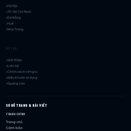
Hà Nội
TP. Hồ Chí Minh
Dà Nẵng
Huế
Nha Trang
HỖ TRỢ
Giới thiệu
Liên hệ
Chính sách riêng tư
Điều khoản sử dụng
Quảng cáo
SƠ ĐỒ TRANG & BÀI VIẾT
TRANG CHÍNH
Trang chủ
Cảnh báo