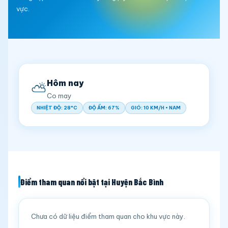
vực.
Hôm nay
⛅
Co may
NHIỆT ĐỘ: 28°C
ĐỘ ẨM: 67%
GIÓ: 10 KM/H • NAM
Điểm tham quan nổi bật tại Huyện Bắc Bình
Chưa có dữ liệu điểm tham quan cho khu vực này.