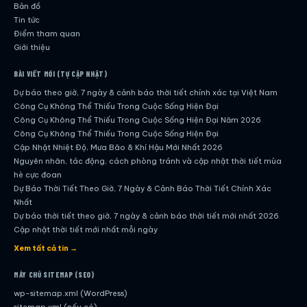
Bản đồ
Tin tức
Điểm tham quan
Giới thiệu
BÀI VIẾT MỚI (TỰ CẬP NHẬT)
Dự báo theo giờ, 7 ngày & cảnh báo thời tiết chính xác tại Việt Nam
Công Cụ Không Thể Thiếu Trong Cuộc Sống Hiện Đại
Công Cụ Không Thể Thiếu Trong Cuộc Sống Hiện Đại Năm 2026
Công Cụ Không Thể Thiếu Trong Cuộc Sống Hiện Đại
Cập Nhật Nhiệt Độ, Mưa Bão & Khí Hậu Mới Nhất 2026
Nguyên nhân, tác động, cách phòng tránh và cập nhật thời tiết mùa
hè cực đoan
Dự Báo Thời Tiết Theo Giờ, 7 Ngày & Cảnh Báo Thời Tiết Chính Xác
Nhất
Dự báo thời tiết theo giờ, 7 ngày & cảnh báo thời tiết mới nhất 2026
Cập nhật thời tiết mới nhất mỗi ngày
Hướng dẫn đầy đủ về dự báo thời tiết hiện đại
Xem tất cả tin →
Cập nhật chính xác và nhanh chóng mỗi ngày
Dự Báo Thời Tiết Theo Giờ, 7 Ngày & Cảnh Báo Thời Tiết Chính Xác
MÁY CHỦ SITEMAP (SEO)
Nhất
wp-sitemap.xml (WordPress)
Công Cụ Không Thể Thiếu Trong Cuộc Sống Hiện Đại
sitemap.xml (nếu có)