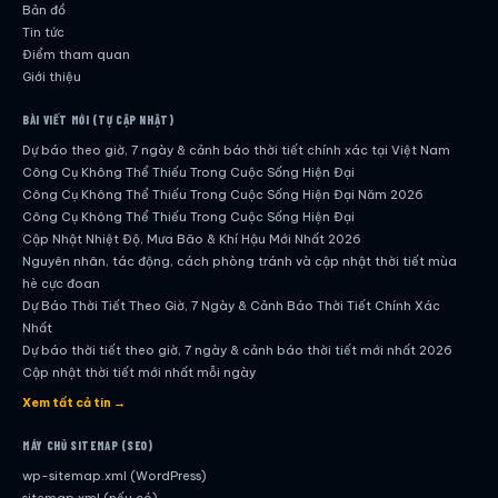
Bản đồ
Tin tức
Điểm tham quan
Giới thiệu
BÀI VIẾT MỚI (TỰ CẬP NHẬT)
Dự báo theo giờ, 7 ngày & cảnh báo thời tiết chính xác tại Việt Nam
Công Cụ Không Thể Thiếu Trong Cuộc Sống Hiện Đại
Công Cụ Không Thể Thiếu Trong Cuộc Sống Hiện Đại Năm 2026
Công Cụ Không Thể Thiếu Trong Cuộc Sống Hiện Đại
Cập Nhật Nhiệt Độ, Mưa Bão & Khí Hậu Mới Nhất 2026
Nguyên nhân, tác động, cách phòng tránh và cập nhật thời tiết mùa
hè cực đoan
Dự Báo Thời Tiết Theo Giờ, 7 Ngày & Cảnh Báo Thời Tiết Chính Xác
Nhất
Dự báo thời tiết theo giờ, 7 ngày & cảnh báo thời tiết mới nhất 2026
Cập nhật thời tiết mới nhất mỗi ngày
Hướng dẫn đầy đủ về dự báo thời tiết hiện đại
Xem tất cả tin →
Cập nhật chính xác và nhanh chóng mỗi ngày
Dự Báo Thời Tiết Theo Giờ, 7 Ngày & Cảnh Báo Thời Tiết Chính Xác
MÁY CHỦ SITEMAP (SEO)
Nhất
wp-sitemap.xml (WordPress)
Công Cụ Không Thể Thiếu Trong Cuộc Sống Hiện Đại
sitemap.xml (nếu có)