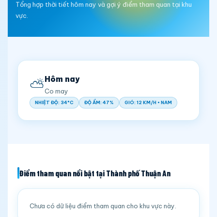
Tổng hợp thời tiết hôm nay và gợi ý điểm tham quan tại khu
vực.
Hôm nay
⛅
Co may
NHIỆT ĐỘ: 34°C
ĐỘ ẨM: 47%
GIÓ: 12 KM/H • NAM
Điểm tham quan nổi bật tại Thành phố Thuận An
Chưa có dữ liệu điểm tham quan cho khu vực này.