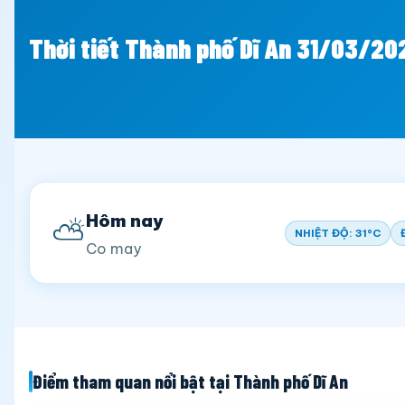
Thời tiết Thành phố Dĩ An 31/03/20
Hôm nay
⛅
NHIỆT ĐỘ: 31°C
Co may
Điểm tham quan nổi bật tại Thành phố Dĩ An