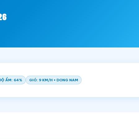
26
ĐỘ ẨM: 64%
GIÓ: 9 KM/H • DONG NAM