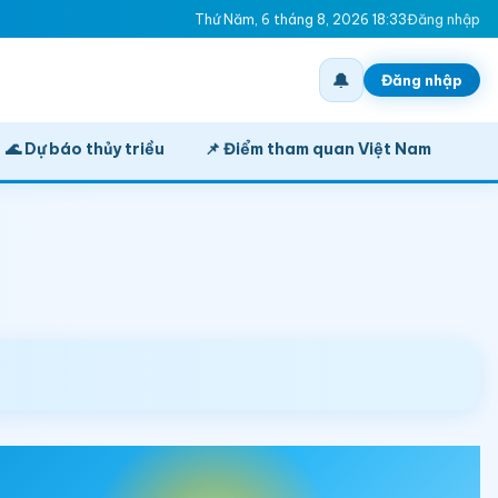
Thứ Năm, 6 tháng 8, 2026 18:33
Đăng nhập
🔔
Đăng nhập
🌊 Dự báo thủy triều
📌 Điểm tham quan Việt Nam