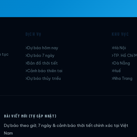
DỊCH VỤ
KHU VỰC
Dự báo hôm nay
Hà Nội
n tục
Dự báo 7 ngày
TP. Hồ Chí M
Bản đồ thời tiết
Dà Nẵng
Cảnh báo thiên tai
Huế
Dự báo thủy triều
Nha Trang
BÀI VIẾT MỚI (TỰ CẬP NHẬT)
Dự báo theo giờ, 7 ngày & cảnh báo thời tiết chính xác tại Việt
Nam