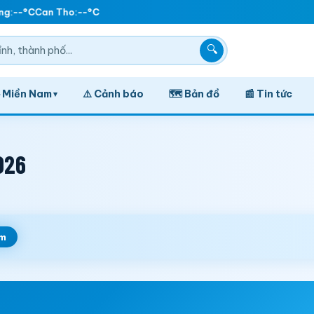
g:
--°C
Can Tho:
--°C
🔍
️ Miền Nam
⚠️ Cảnh báo
🗺️ Bản đồ
📰 Tin tức
▾
026
m