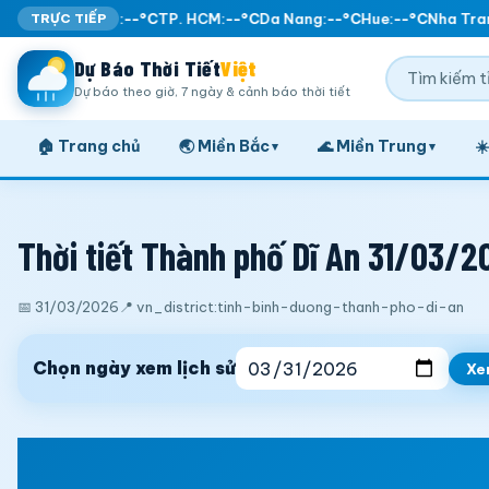
TRỰC TIẾP
Ha Noi:
--°C
TP. HCM:
--°C
Da Nang:
--°C
Hue:
--°C
Nha Tran
Dự Báo Thời Tiết
Việt
Dự báo theo giờ, 7 ngày & cảnh báo thời tiết
🏠 Trang chủ
🌏 Miền Bắc
🌊 Miền Trung
☀
▾
▾
Thời tiết Thành phố Dĩ An 31/03/2
📅 31/03/2026
📍 vn_district:tinh-binh-duong-thanh-pho-di-an
Chọn ngày xem lịch sử
Xe