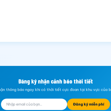
Đăng ký nhận cảnh báo thời tiết
ận thông báo ngay khi có thời tiết cực đoan tại khu vực của 
Đăng ký miễn phí