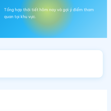
Tổng hợp thời tiết hôm nay và gợi ý điểm tham
quan tại khu vực.