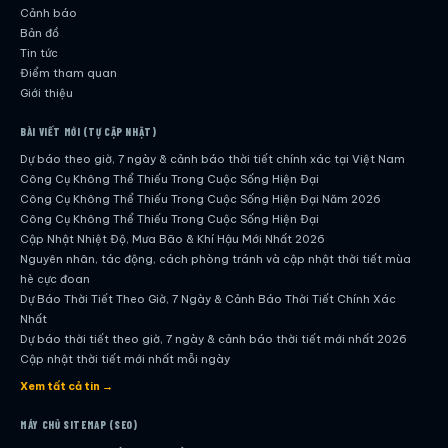
Cảnh báo
Bản đồ
Tin tức
Điểm tham quan
Giới thiệu
BÀI VIẾT MỚI (TỰ CẬP NHẬT)
Dự báo theo giờ, 7 ngày & cảnh báo thời tiết chính xác tại Việt Nam
Công Cụ Không Thể Thiếu Trong Cuộc Sống Hiện Đại
Công Cụ Không Thể Thiếu Trong Cuộc Sống Hiện Đại Năm 2026
Công Cụ Không Thể Thiếu Trong Cuộc Sống Hiện Đại
Cập Nhật Nhiệt Độ, Mưa Bão & Khí Hậu Mới Nhất 2026
Nguyên nhân, tác động, cách phòng tránh và cập nhật thời tiết mùa
hè cực đoan
Dự Báo Thời Tiết Theo Giờ, 7 Ngày & Cảnh Báo Thời Tiết Chính Xác
Nhất
Dự báo thời tiết theo giờ, 7 ngày & cảnh báo thời tiết mới nhất 2026
Cập nhật thời tiết mới nhất mỗi ngày
Hướng dẫn đầy đủ về dự báo thời tiết hiện đại
Xem tất cả tin →
Cập nhật chính xác và nhanh chóng mỗi ngày
Dự Báo Thời Tiết Theo Giờ, 7 Ngày & Cảnh Báo Thời Tiết Chính Xác
MÁY CHỦ SITEMAP (SEO)
Nhất