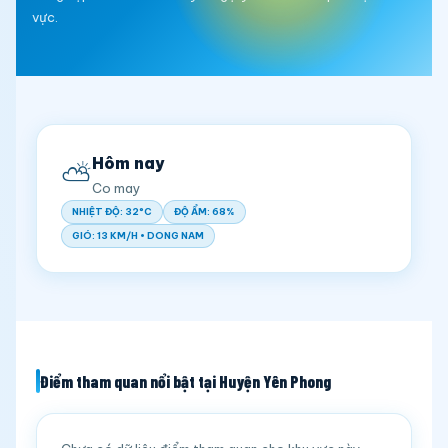
vực.
Hôm nay
⛅
Co may
NHIỆT ĐỘ: 32°C
ĐỘ ẨM: 68%
GIÓ: 13 KM/H • DONG NAM
Điểm tham quan nổi bật tại Huyện Yên Phong