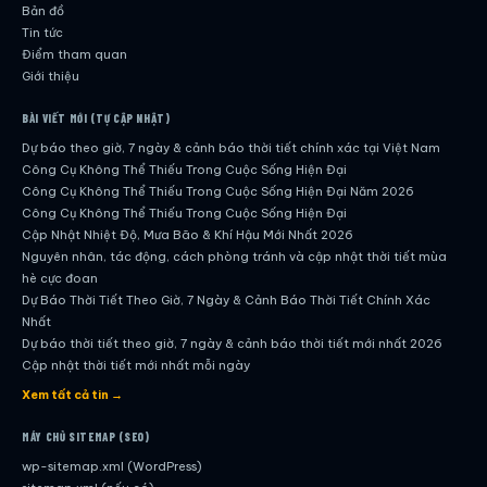
Bản đồ
Tin tức
Điểm tham quan
Giới thiệu
BÀI VIẾT MỚI (TỰ CẬP NHẬT)
Dự báo theo giờ, 7 ngày & cảnh báo thời tiết chính xác tại Việt Nam
Công Cụ Không Thể Thiếu Trong Cuộc Sống Hiện Đại
Công Cụ Không Thể Thiếu Trong Cuộc Sống Hiện Đại Năm 2026
Công Cụ Không Thể Thiếu Trong Cuộc Sống Hiện Đại
Cập Nhật Nhiệt Độ, Mưa Bão & Khí Hậu Mới Nhất 2026
Nguyên nhân, tác động, cách phòng tránh và cập nhật thời tiết mùa
hè cực đoan
Dự Báo Thời Tiết Theo Giờ, 7 Ngày & Cảnh Báo Thời Tiết Chính Xác
Nhất
Dự báo thời tiết theo giờ, 7 ngày & cảnh báo thời tiết mới nhất 2026
Cập nhật thời tiết mới nhất mỗi ngày
Hướng dẫn đầy đủ về dự báo thời tiết hiện đại
Xem tất cả tin →
Cập nhật chính xác và nhanh chóng mỗi ngày
Dự Báo Thời Tiết Theo Giờ, 7 Ngày & Cảnh Báo Thời Tiết Chính Xác
MÁY CHỦ SITEMAP (SEO)
Nhất
wp-sitemap.xml (WordPress)
Công Cụ Không Thể Thiếu Trong Cuộc Sống Hiện Đại