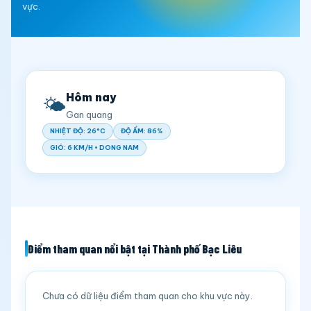
vực.
Hôm nay
🌤️
Gan quang
NHIỆT ĐỘ: 26°C
ĐỘ ẨM: 86%
GIÓ: 6 KM/H • DONG NAM
Điểm tham quan nổi bật tại Thành phố Bạc Liêu
Chưa có dữ liệu điểm tham quan cho khu vực này.