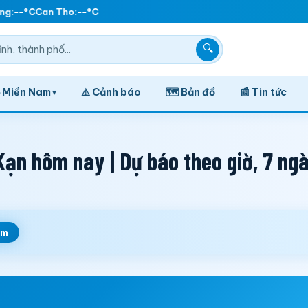
g:
--°C
Can Tho:
--°C
🔍
️ Miền Nam
⚠️ Cảnh báo
🗺️ Bản đồ
📰 Tin tức
▾
ạn hôm nay | Dự báo theo giờ, 7 ng
em