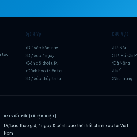
DỊCH VỤ
KHU VỰC
Dự báo hôm nay
Hà Nội
n tục
Dự báo 7 ngày
TP. Hồ Chí M
Bản đồ thời tiết
Dà Nẵng
Cảnh báo thiên tai
Huế
Dự báo thủy triều
Nha Trang
BÀI VIẾT MỚI (TỰ CẬP NHẬT)
Dự báo theo giờ, 7 ngày & cảnh báo thời tiết chính xác tại Việt
Nam