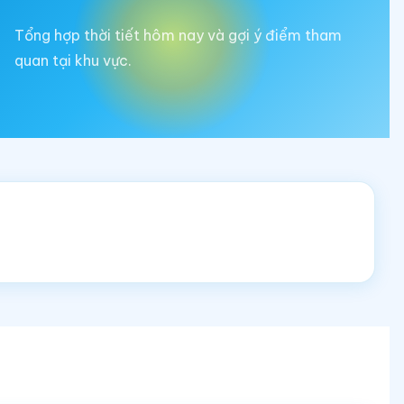
Tổng hợp thời tiết hôm nay và gợi ý điểm tham
quan tại khu vực.