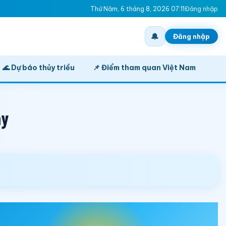
Thứ Năm, 6 tháng 8, 2026 07:11
Đăng nhập
🔔
Đăng nhập
🌊 Dự báo thủy triều
📌 Điểm tham quan Việt Nam
ày