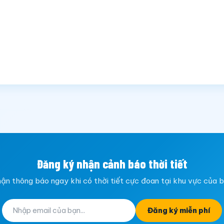
Đăng ký nhận cảnh báo thời tiết
ận thông báo ngay khi có thời tiết cực đoan tại khu vực của 
Đăng ký miễn phí