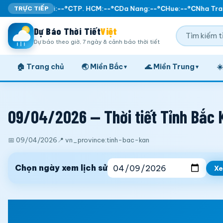
TRỰC TIẾP
Ha Noi:
--°C
TP. HCM:
--°C
Da Nang:
--°C
Hue:
--°C
Nha Tran
Dự Báo Thời Tiết
Việt
Dự báo theo giờ, 7 ngày & cảnh báo thời tiết
🏠 Trang chủ
🌏 Miền Bắc
🌊 Miền Trung
☀
▾
▾
09/04/2026 — Thời tiết Tỉnh Bắc K
📅 09/04/2026
📍 vn_province:tinh-bac-kan
Chọn ngày xem lịch sử
X