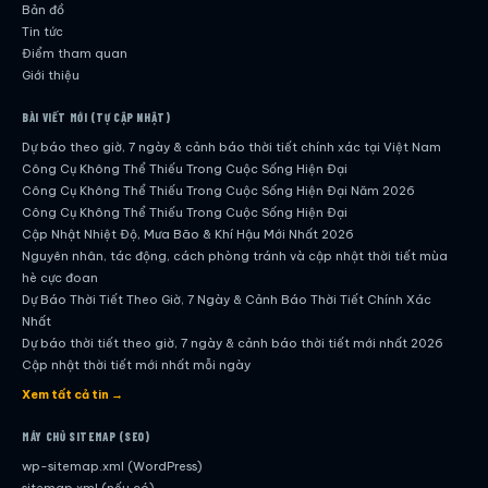
Bản đồ
Tin tức
Điểm tham quan
Giới thiệu
BÀI VIẾT MỚI (TỰ CẬP NHẬT)
Dự báo theo giờ, 7 ngày & cảnh báo thời tiết chính xác tại Việt Nam
Công Cụ Không Thể Thiếu Trong Cuộc Sống Hiện Đại
Công Cụ Không Thể Thiếu Trong Cuộc Sống Hiện Đại Năm 2026
Công Cụ Không Thể Thiếu Trong Cuộc Sống Hiện Đại
Cập Nhật Nhiệt Độ, Mưa Bão & Khí Hậu Mới Nhất 2026
Nguyên nhân, tác động, cách phòng tránh và cập nhật thời tiết mùa
hè cực đoan
Dự Báo Thời Tiết Theo Giờ, 7 Ngày & Cảnh Báo Thời Tiết Chính Xác
Nhất
Dự báo thời tiết theo giờ, 7 ngày & cảnh báo thời tiết mới nhất 2026
Cập nhật thời tiết mới nhất mỗi ngày
Hướng dẫn đầy đủ về dự báo thời tiết hiện đại
Xem tất cả tin →
Cập nhật chính xác và nhanh chóng mỗi ngày
Dự Báo Thời Tiết Theo Giờ, 7 Ngày & Cảnh Báo Thời Tiết Chính Xác
MÁY CHỦ SITEMAP (SEO)
Nhất
wp-sitemap.xml (WordPress)
Công Cụ Không Thể Thiếu Trong Cuộc Sống Hiện Đại
sitemap.xml (nếu có)