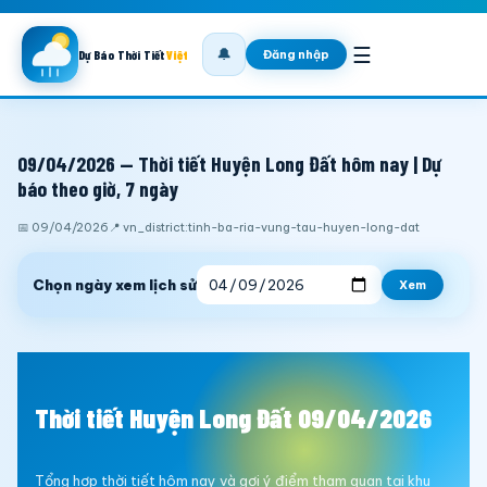
☰
🔔
Đăng nhập
Dự Báo Thời Tiết
Việt
09/04/2026 — Thời tiết Huyện Long Đất hôm nay | Dự
báo theo giờ, 7 ngày
📅 09/04/2026
📍 vn_district:tinh-ba-ria-vung-tau-huyen-long-dat
Chọn ngày xem lịch sử
Xem
Thời tiết Huyện Long Đất 09/04/2026
Tổng hợp thời tiết hôm nay và gợi ý điểm tham quan tại khu