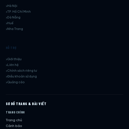
Hà Nội
TP. Hồ Chí Minh
Dà Nẵng
Huế
Nha Trang
HỖ TRỢ
Giới thiệu
Liên hệ
Chính sách riêng tư
Điều khoản sử dụng
Quảng cáo
SƠ ĐỒ TRANG & BÀI VIẾT
TRANG CHÍNH
Trang chủ
Cảnh báo