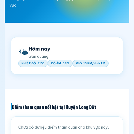
vực.
Hôm nay
🌤️
Gan quang
NHIỆT ĐỘ: 31°C
ĐỘ ẨM: 58%
GIÓ: 15 KM/H • NAM
Điểm tham quan nổi bật tại Huyện Long Đất
Chưa có dữ liệu điểm tham quan cho khu vực này.