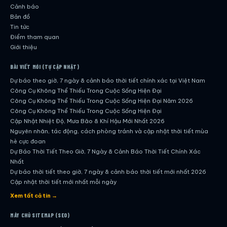
Cảnh báo
Bản đồ
Tin tức
Điểm tham quan
Giới thiệu
BÀI VIẾT MỚI (TỰ CẬP NHẬT)
Dự báo theo giờ, 7 ngày & cảnh báo thời tiết chính xác tại Việt Nam
Công Cụ Không Thể Thiếu Trong Cuộc Sống Hiện Đại
Công Cụ Không Thể Thiếu Trong Cuộc Sống Hiện Đại Năm 2026
Công Cụ Không Thể Thiếu Trong Cuộc Sống Hiện Đại
Cập Nhật Nhiệt Độ, Mưa Bão & Khí Hậu Mới Nhất 2026
Nguyên nhân, tác động, cách phòng tránh và cập nhật thời tiết mùa
hè cực đoan
Dự Báo Thời Tiết Theo Giờ, 7 Ngày & Cảnh Báo Thời Tiết Chính Xác
Nhất
Dự báo thời tiết theo giờ, 7 ngày & cảnh báo thời tiết mới nhất 2026
Cập nhật thời tiết mới nhất mỗi ngày
Hướng dẫn đầy đủ về dự báo thời tiết hiện đại
Xem tất cả tin →
Cập nhật chính xác và nhanh chóng mỗi ngày
Dự Báo Thời Tiết Theo Giờ, 7 Ngày & Cảnh Báo Thời Tiết Chính Xác
MÁY CHỦ SITEMAP (SEO)
Nhất