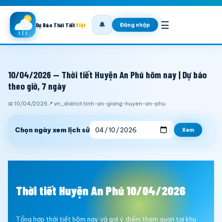
☰
🔔
Đăng nhập
Dự Báo Thời Tiết
Việt
10/04/2026 — Thời tiết Huyện An Phú hôm nay | Dự báo
theo giờ, 7 ngày
📅 10/04/2026
📍 vn_district:tinh-an-giang-huyen-an-phu
Chọn ngày xem lịch sử
Xem
Thời tiết Huyện An Phú 10/04/2026
Tổng hợp thời tiết hôm nay và gợi ý điểm tham quan tại khu