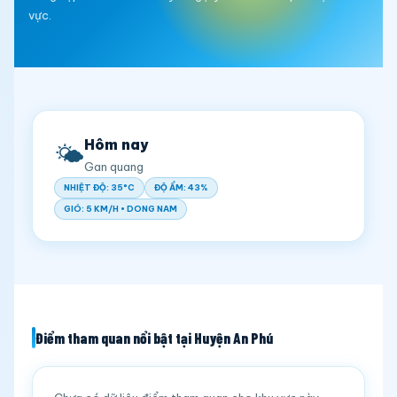
vực.
Hôm nay
🌤️
Gan quang
NHIỆT ĐỘ: 35°C
ĐỘ ẨM: 43%
GIÓ: 5 KM/H • DONG NAM
Điểm tham quan nổi bật tại Huyện An Phú