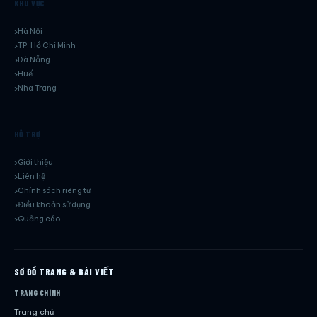
KHU VỰC
Hà Nội
TP. Hồ Chí Minh
Dà Nẵng
Huế
Nha Trang
HỖ TRỢ
Giới thiệu
Liên hệ
Chính sách riêng tư
Điều khoản sử dụng
Quảng cáo
SƠ ĐỒ TRANG & BÀI VIẾT
TRANG CHÍNH
Trang chủ