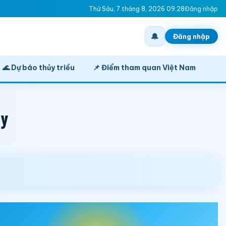
Thứ Sáu, 7 tháng 8, 2026 09:28
Đăng nhập
🔔
Đăng nhập
🌊 Dự báo thủy triều
📌 Điểm tham quan Việt Nam
ày