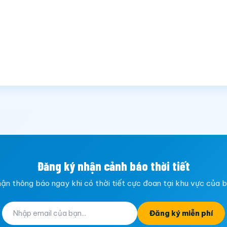
Đăng ký nhận cảnh báo thời tiết
ận thông báo ngay khi có thời tiết cực đoan tại khu vực của 
Đăng ký miễn phí