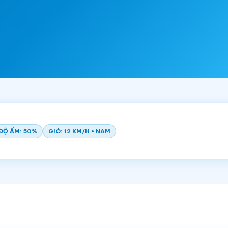
ĐỘ ẨM: 50%
GIÓ: 12 KM/H • NAM