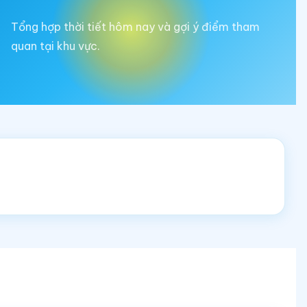
Tổng hợp thời tiết hôm nay và gợi ý điểm tham
quan tại khu vực.