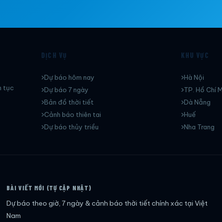
DỊCH VỤ
KHU VỰC
Dự báo hôm nay
Hà Nội
n tục
Dự báo 7 ngày
TP. Hồ Chí M
Bản đồ thời tiết
Dà Nẵng
Cảnh báo thiên tai
Huế
Dự báo thủy triều
Nha Trang
BÀI VIẾT MỚI (TỰ CẬP NHẬT)
Dự báo theo giờ, 7 ngày & cảnh báo thời tiết chính xác tại Việt
Nam