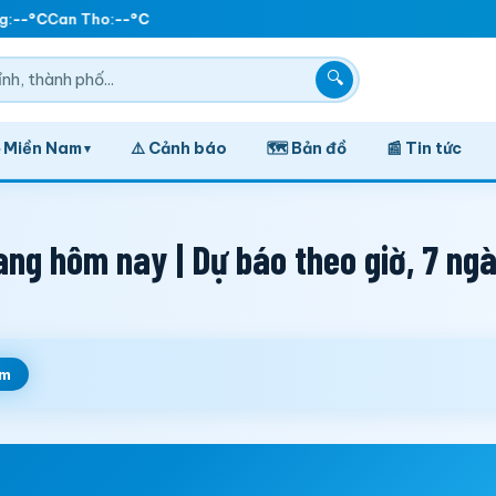
:
--°C
Can Tho:
--°C
🔍
️ Miền Nam
⚠️ Cảnh báo
🗺️ Bản đồ
📰 Tin tức
▾
ang hôm nay | Dự báo theo giờ, 7 ng
em