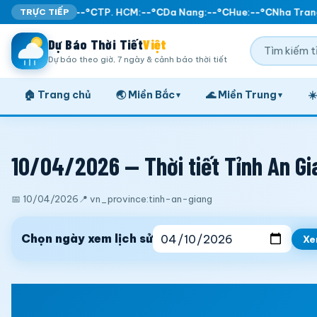
TRỰC TIẾP
Ha Noi:
--°C
TP. HCM:
--°C
Da Nang:
--°C
Hue:
--°C
Nha Trang
Dự Báo Thời Tiết
Việt
Dự báo theo giờ, 7 ngày & cảnh báo thời tiết
🏠 Trang chủ
🌏 Miền Bắc
🌊 Miền Trung
☀
▾
▾
10/04/2026 — Thời tiết Tỉnh An Gi
📅 10/04/2026
📍 vn_province:tinh-an-giang
Chọn ngày xem lịch sử
X