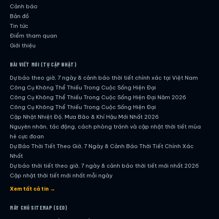
Cảnh báo
Bản đồ
Tin tức
Điểm tham quan
Giới thiệu
BÀI VIẾT MỚI (TỰ CẬP NHẬT)
Dự báo theo giờ, 7 ngày & cảnh báo thời tiết chính xác tại Việt Nam
Công Cụ Không Thể Thiếu Trong Cuộc Sống Hiện Đại
Công Cụ Không Thể Thiếu Trong Cuộc Sống Hiện Đại Năm 2026
Công Cụ Không Thể Thiếu Trong Cuộc Sống Hiện Đại
Cập Nhật Nhiệt Độ, Mưa Bão & Khí Hậu Mới Nhất 2026
Nguyên nhân, tác động, cách phòng tránh và cập nhật thời tiết mùa
hè cực đoan
Dự Báo Thời Tiết Theo Giờ, 7 Ngày & Cảnh Báo Thời Tiết Chính Xác
Nhất
Dự báo thời tiết theo giờ, 7 ngày & cảnh báo thời tiết mới nhất 2026
Cập nhật thời tiết mới nhất mỗi ngày
Hướng dẫn đầy đủ về dự báo thời tiết hiện đại
Xem tất cả tin →
Cập nhật chính xác và nhanh chóng mỗi ngày
Dự Báo Thời Tiết Theo Giờ, 7 Ngày & Cảnh Báo Thời Tiết Chính Xác
MÁY CHỦ SITEMAP (SEO)
Nhất