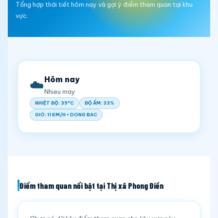
Tổng hợp thời tiết hôm nay và gợi ý điểm tham quan tại khu
vực.
Hôm nay
☁️
Nhieu may
NHIỆT ĐỘ: 39°C
ĐỘ ẨM: 33%
GIÓ: 11 KM/H • DONG BAC
Điểm tham quan nổi bật tại Thị xã Phong Điền