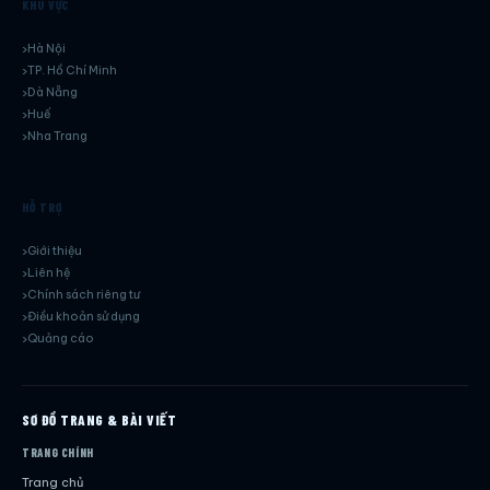
KHU VỰC
Hà Nội
TP. Hồ Chí Minh
Dà Nẵng
Huế
Nha Trang
HỖ TRỢ
Giới thiệu
Liên hệ
Chính sách riêng tư
Điều khoản sử dụng
Quảng cáo
SƠ ĐỒ TRANG & BÀI VIẾT
TRANG CHÍNH
Trang chủ