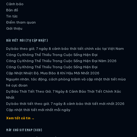
Cảnh báo
Bản đồ
Tin tức
Điểm tham quan
Giới thiệu
BÀI VIẾT MỚI (TỰ CẬP NHẬT)
Dự báo theo giờ, 7 ngày & cảnh báo thời tiết chính xác tại Việt Nam
Công Cụ Không Thể Thiếu Trong Cuộc Sống Hiện Đại
Công Cụ Không Thể Thiếu Trong Cuộc Sống Hiện Đại Năm 2026
Công Cụ Không Thể Thiếu Trong Cuộc Sống Hiện Đại
Cập Nhật Nhiệt Độ, Mưa Bão & Khí Hậu Mới Nhất 2026
Nguyên nhân, tác động, cách phòng tránh và cập nhật thời tiết mùa
hè cực đoan
Dự Báo Thời Tiết Theo Giờ, 7 Ngày & Cảnh Báo Thời Tiết Chính Xác
Nhất
Dự báo thời tiết theo giờ, 7 ngày & cảnh báo thời tiết mới nhất 2026
Cập nhật thời tiết mới nhất mỗi ngày
Hướng dẫn đầy đủ về dự báo thời tiết hiện đại
Xem tất cả tin →
Cập nhật chính xác và nhanh chóng mỗi ngày
Dự Báo Thời Tiết Theo Giờ, 7 Ngày & Cảnh Báo Thời Tiết Chính Xác
MÁY CHỦ SITEMAP (SEO)
Nhất