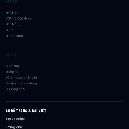
KHU VỰC
Hà Nội
TP. Hồ Chí Minh
Dà Nẵng
Huế
Nha Trang
HỖ TRỢ
Giới thiệu
Liên hệ
Chính sách riêng tư
Điều khoản sử dụng
Quảng cáo
SƠ ĐỒ TRANG & BÀI VIẾT
TRANG CHÍNH
Trang chủ