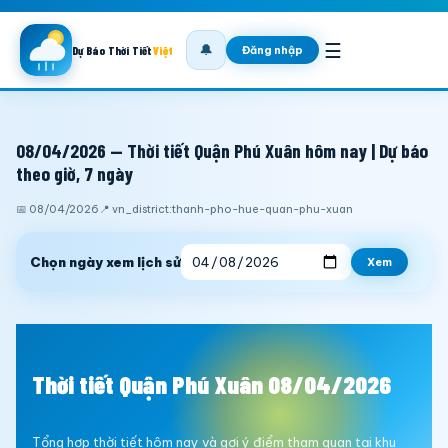
☰
🔔
Đăng nhập
Dự Báo Thời Tiết
Việt
08/04/2026 — Thời tiết Quận Phú Xuân hôm nay | Dự báo
theo giờ, 7 ngày
📅 08/04/2026
📍 vn_district:thanh-pho-hue-quan-phu-xuan
Chọn ngày xem lịch sử
Xem
Thời tiết Quận Phú Xuân 08/04/2026
Tổng hợp thời tiết hôm nay và gợi ý điểm tham quan tại khu