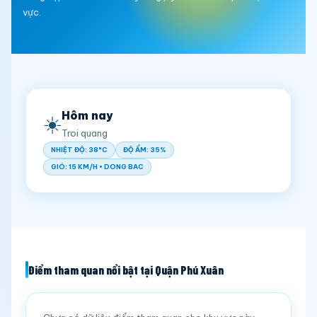
vực.
Hôm nay
☀️
Troi quang
NHIỆT ĐỘ: 38°C
ĐỘ ẨM: 35%
GIÓ: 15 KM/H • DONG BAC
Điểm tham quan nổi bật tại Quận Phú Xuân