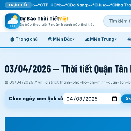
TRỰC TIẾP
Ha Noi:
--°C
TP. HCM:
--°C
Da Nang:
--°C
Hue:
--°C
Nha Tran
Dự Báo Thời Tiết
Việt
Dự báo theo giờ, 7 ngày & cảnh báo thời tiết
🏠 Trang chủ
🌏 Miền Bắc
🌊 Miền Trung
☀
▾
▾
03/04/2026 — Thời tiết Quận Tân B
📅 03/04/2026
📍 vn_district:thanh-pho-ho-chi-minh-quan-tan-b
Chọn ngày xem lịch sử
X