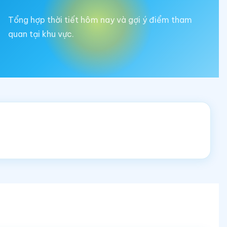
Tổng hợp thời tiết hôm nay và gợi ý điểm tham
quan tại khu vực.