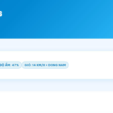
6
ĐỘ ẨM: 47%
GIÓ: 14 KM/H • DONG NAM