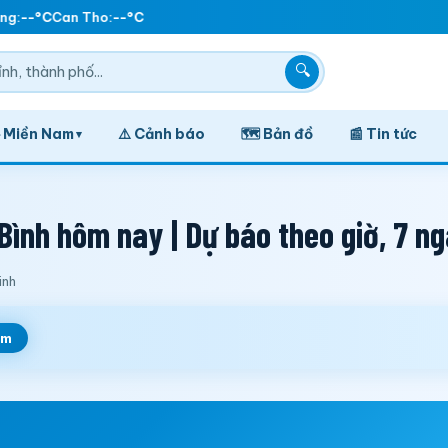
g:
--°C
Can Tho:
--°C
🔍
️ Miền Nam
⚠️ Cảnh báo
🗺️ Bản đồ
📰 Tin tức
▾
ình hôm nay | Dự báo theo giờ, 7 n
inh
em