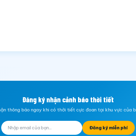
Đăng ký nhận cảnh báo thời tiết
ận thông báo ngay khi có thời tiết cực đoan tại khu vực của 
Đăng ký miễn phí