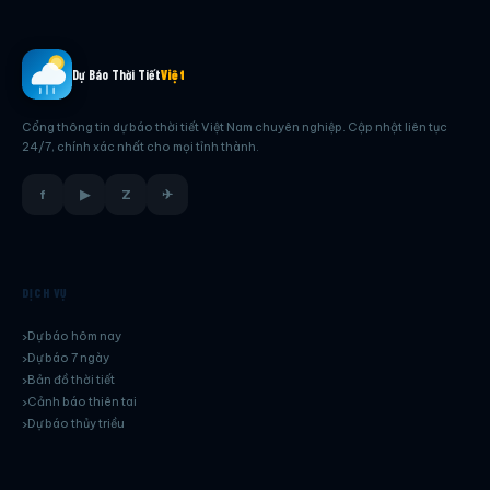
Dự Báo Thời Tiết
Việt
Cổng thông tin dự báo thời tiết Việt Nam chuyên nghiệp. Cập nhật liên tục
24/7, chính xác nhất cho mọi tỉnh thành.
f
▶
Z
✈
DỊCH VỤ
Dự báo hôm nay
Dự báo 7 ngày
Bản đồ thời tiết
Cảnh báo thiên tai
Dự báo thủy triều