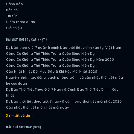
Cảnh báo
Bản đồ
Tin tức
Điểm tham quan
Giới thiệu
BÀI VIẾT MỚI (TỰ CẬP NHẬT)
Dự báo theo giờ, 7 ngày & cảnh báo thời tiết chính xác tại Việt Nam
Công Cụ Không Thể Thiếu Trong Cuộc Sống Hiện Đại
Công Cụ Không Thể Thiếu Trong Cuộc Sống Hiện Đại Năm 2026
Công Cụ Không Thể Thiếu Trong Cuộc Sống Hiện Đại
Cập Nhật Nhiệt Độ, Mưa Bão & Khí Hậu Mới Nhất 2026
Nguyên nhân, tác động, cách phòng tránh và cập nhật thời tiết mùa
hè cực đoan
Dự Báo Thời Tiết Theo Giờ, 7 Ngày & Cảnh Báo Thời Tiết Chính Xác
Nhất
Dự báo thời tiết theo giờ, 7 ngày & cảnh báo thời tiết mới nhất 2026
Cập nhật thời tiết mới nhất mỗi ngày
Hướng dẫn đầy đủ về dự báo thời tiết hiện đại
Xem tất cả tin →
Cập nhật chính xác và nhanh chóng mỗi ngày
Dự Báo Thời Tiết Theo Giờ, 7 Ngày & Cảnh Báo Thời Tiết Chính Xác
MÁY CHỦ SITEMAP (SEO)
Nhất