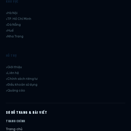
KHU VỰC
Hà Nội
TP. Hồ Chí Minh
Dà Nẵng
Huế
Nha Trang
HỖ TRỢ
Giới thiệu
Liên hệ
Chính sách riêng tư
Điều khoản sử dụng
Quảng cáo
SƠ ĐỒ TRANG & BÀI VIẾT
TRANG CHÍNH
Trang chủ