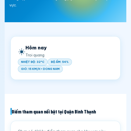
vực.
Hôm nay
☀️
Troi quang
NHIỆT ĐỘ: 32°C
ĐỘ ẨM: 54%
GIÓ: 15 KM/H • DONG NAM
Điểm tham quan nổi bật tại Quận Bình Thạnh