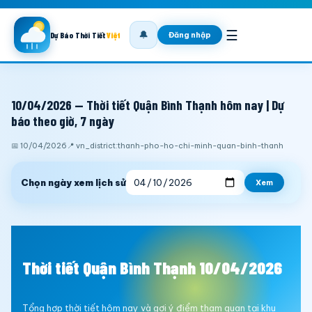
☰
🔔
Đăng nhập
Dự Báo Thời Tiết
Việt
10/04/2026 — Thời tiết Quận Bình Thạnh hôm nay | Dự
báo theo giờ, 7 ngày
📅 10/04/2026
📍 vn_district:thanh-pho-ho-chi-minh-quan-binh-thanh
Chọn ngày xem lịch sử
Xem
Thời tiết Quận Bình Thạnh 10/04/2026
Tổng hợp thời tiết hôm nay và gợi ý điểm tham quan tại khu