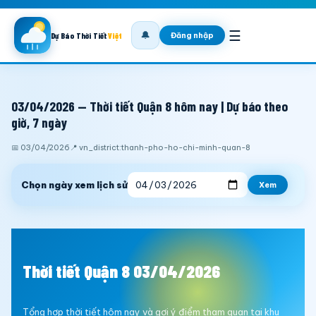
☰
🔔
Đăng nhập
Dự Báo Thời Tiết
Việt
03/04/2026 — Thời tiết Quận 8 hôm nay | Dự báo theo
giờ, 7 ngày
📅 03/04/2026
📍 vn_district:thanh-pho-ho-chi-minh-quan-8
Chọn ngày xem lịch sử
Xem
Thời tiết Quận 8 03/04/2026
Tổng hợp thời tiết hôm nay và gợi ý điểm tham quan tại khu