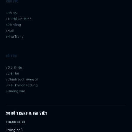
KHU VỰC
Hà Nội
TP. Hồ Chí Minh
Dà Nẵng
Huế
Nha Trang
HỖ TRỢ
Giới thiệu
Liên hệ
Chính sách riêng tư
Điều khoản sử dụng
Quảng cáo
SƠ ĐỒ TRANG & BÀI VIẾT
TRANG CHÍNH
Trang chủ