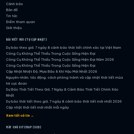
Cảnh báo
Bản đồ
Tin tức
Điểm tham quan
Giới thiệu
BÀI VIẾT MỚI (TỰ CẬP NHẬT)
Dự báo theo giờ, 7 ngày & cảnh báo thời tiết chính xác tại Việt Nam
Công Cụ Không Thể Thiếu Trong Cuộc Sống Hiện Đại
Công Cụ Không Thể Thiếu Trong Cuộc Sống Hiện Đại Năm 2026
Công Cụ Không Thể Thiếu Trong Cuộc Sống Hiện Đại
Cập Nhật Nhiệt Độ, Mưa Bão & Khí Hậu Mới Nhất 2026
Nguyên nhân, tác động, cách phòng tránh và cập nhật thời tiết mùa
hè cực đoan
Dự Báo Thời Tiết Theo Giờ, 7 Ngày & Cảnh Báo Thời Tiết Chính Xác
Nhất
Dự báo thời tiết theo giờ, 7 ngày & cảnh báo thời tiết mới nhất 2026
Cập nhật thời tiết mới nhất mỗi ngày
Hướng dẫn đầy đủ về dự báo thời tiết hiện đại
Xem tất cả tin →
Cập nhật chính xác và nhanh chóng mỗi ngày
Dự Báo Thời Tiết Theo Giờ, 7 Ngày & Cảnh Báo Thời Tiết Chính Xác
MÁY CHỦ SITEMAP (SEO)
Nhất