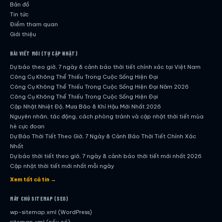
Bản đồ
Tin tức
Điểm tham quan
Giới thiệu
BÀI VIẾT MỚI (TỰ CẬP NHẬT)
Dự báo theo giờ, 7 ngày & cảnh báo thời tiết chính xác tại Việt Nam
Công Cụ Không Thể Thiếu Trong Cuộc Sống Hiện Đại
Công Cụ Không Thể Thiếu Trong Cuộc Sống Hiện Đại Năm 2026
Công Cụ Không Thể Thiếu Trong Cuộc Sống Hiện Đại
Cập Nhật Nhiệt Độ, Mưa Bão & Khí Hậu Mới Nhất 2026
Nguyên nhân, tác động, cách phòng tránh và cập nhật thời tiết mùa
hè cực đoan
Dự Báo Thời Tiết Theo Giờ, 7 Ngày & Cảnh Báo Thời Tiết Chính Xác
Nhất
Dự báo thời tiết theo giờ, 7 ngày & cảnh báo thời tiết mới nhất 2026
Cập nhật thời tiết mới nhất mỗi ngày
Hướng dẫn đầy đủ về dự báo thời tiết hiện đại
Xem tất cả tin →
Cập nhật chính xác và nhanh chóng mỗi ngày
Dự Báo Thời Tiết Theo Giờ, 7 Ngày & Cảnh Báo Thời Tiết Chính Xác
MÁY CHỦ SITEMAP (SEO)
Nhất
wp-sitemap.xml (WordPress)
Công Cụ Không Thể Thiếu Trong Cuộc Sống Hiện Đại
sitemap.xml (nếu có)