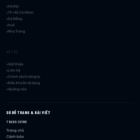
Hà Nội
TP. Hồ Chí Minh
Dà Nẵng
Huế
Nha Trang
HỖ TRỢ
Giới thiệu
Liên hệ
Chính sách riêng tư
Điều khoản sử dụng
Quảng cáo
SƠ ĐỒ TRANG & BÀI VIẾT
TRANG CHÍNH
Trang chủ
Cảnh báo