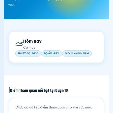
vực.
Hôm nay
⛅
Co may
NHIỆT ĐỘ: 34°C
ĐỘ ẨM: 45%
GIÓ: 11 KM/H • NAM
Điểm tham quan nổi bật tại Quận 10
Chưa có dữ liệu điểm tham quan cho khu vực này.