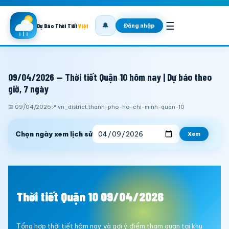
☰
🔔
Đăng nhập
Dự Báo Thời Tiết
Việt
09/04/2026 — Thời tiết Quận 10 hôm nay | Dự báo theo
giờ, 7 ngày
📅 09/04/2026
📍 vn_district:thanh-pho-ho-chi-minh-quan-10
Chọn ngày xem lịch sử
Xem
Thời tiết Quận 10 09/04/2026
Tổng hợp thời tiết hôm nay và gợi ý điểm tham quan tại khu