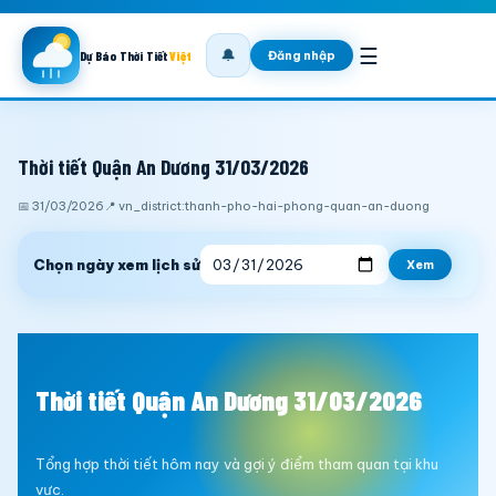
☰
🔔
Đăng nhập
Dự Báo Thời Tiết
Việt
Thời tiết Quận An Dương 31/03/2026
📅 31/03/2026
📍 vn_district:thanh-pho-hai-phong-quan-an-duong
Chọn ngày xem lịch sử
Xem
Thời tiết Quận An Dương 31/03/2026
Tổng hợp thời tiết hôm nay và gợi ý điểm tham quan tại khu
vực.