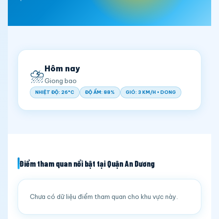
Hôm nay
⛈️
Giong bao
NHIỆT ĐỘ: 26°C
ĐỘ ẨM: 88%
GIÓ: 3 KM/H • DONG
Điểm tham quan nổi bật tại Quận An Dương
Chưa có dữ liệu điểm tham quan cho khu vực này.