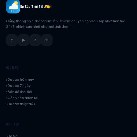
Dự Báo Thời Tiết
Việt
Cổng thông tin dự báo thời tiết Việt Nam chuyên nghiệp. Cập nhật liên tục
24/7, chính xác nhất cho mọi tỉnh thành.
f
▶
Z
✈
DỊCH VỤ
Dự báo hôm nay
Dự báo 7 ngày
Bản đồ thời tiết
Cảnh báo thiên tai
Dự báo thủy triều
KHU VỰC
Hà Nội