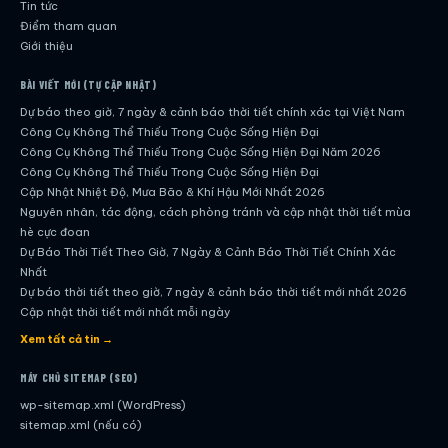
Tin tức
Điểm tham quan
Giới thiệu
BÀI VIẾT MỚI (TỰ CẬP NHẬT)
Dự báo theo giờ, 7 ngày & cảnh báo thời tiết chính xác tại Việt Nam
Công Cụ Không Thể Thiếu Trong Cuộc Sống Hiện Đại
Công Cụ Không Thể Thiếu Trong Cuộc Sống Hiện Đại Năm 2026
Công Cụ Không Thể Thiếu Trong Cuộc Sống Hiện Đại
Cập Nhật Nhiệt Độ, Mưa Bão & Khí Hậu Mới Nhất 2026
Nguyên nhân, tác động, cách phòng tránh và cập nhật thời tiết mùa
hè cực đoan
Dự Báo Thời Tiết Theo Giờ, 7 Ngày & Cảnh Báo Thời Tiết Chính Xác
Nhất
Dự báo thời tiết theo giờ, 7 ngày & cảnh báo thời tiết mới nhất 2026
Cập nhật thời tiết mới nhất mỗi ngày
Hướng dẫn đầy đủ về dự báo thời tiết hiện đại
Xem tất cả tin →
Cập nhật chính xác và nhanh chóng mỗi ngày
Dự Báo Thời Tiết Theo Giờ, 7 Ngày & Cảnh Báo Thời Tiết Chính Xác
MÁY CHỦ SITEMAP (SEO)
Nhất
wp-sitemap.xml (WordPress)
Công Cụ Không Thể Thiếu Trong Cuộc Sống Hiện Đại
sitemap.xml (nếu có)
Dự Báo Theo Giờ, 7 Ngày & Cảnh Báo Thời Tiết – Công Cụ Không Thể