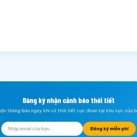
Đăng ký nhận cảnh báo thời tiết
ận thông báo ngay khi có thời tiết cực đoan tại khu vực của 
Đăng ký miễn phí