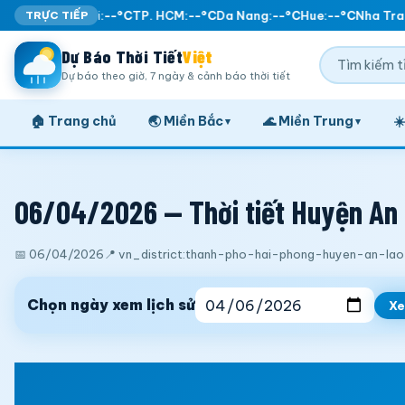
TRỰC TIẾP
Ha Noi:
--°C
TP. HCM:
--°C
Da Nang:
--°C
Hue:
--°C
Nha Tran
Dự Báo Thời Tiết
Việt
Dự báo theo giờ, 7 ngày & cảnh báo thời tiết
🏠 Trang chủ
🌏 Miền Bắc
🌊 Miền Trung
☀
▾
▾
06/04/2026 — Thời tiết Huyện An 
📅 06/04/2026
📍 vn_district:thanh-pho-hai-phong-huyen-an-lao
Chọn ngày xem lịch sử
X