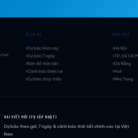
DỊCH VỤ
KHU VỰC
Dự báo hôm nay
Hà Nội
n tục
Dự báo 7 ngày
TP. Hồ Chí M
Bản đồ thời tiết
Dà Nẵng
Cảnh báo thiên tai
Huế
Dự báo thủy triều
Nha Trang
BÀI VIẾT MỚI (TỰ CẬP NHẬT)
Dự báo theo giờ, 7 ngày & cảnh báo thời tiết chính xác tại Việt
Nam