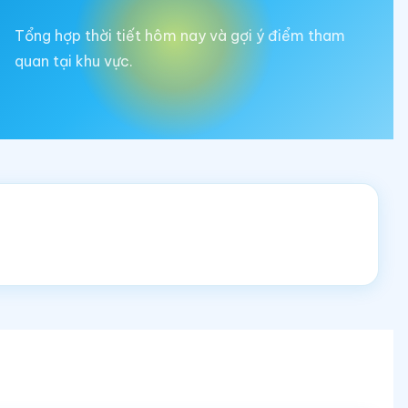
Tổng hợp thời tiết hôm nay và gợi ý điểm tham
quan tại khu vực.