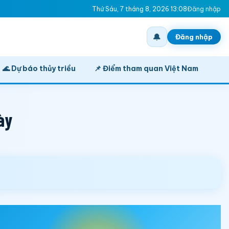
Thứ Sáu, 7 tháng 8, 2026 13:08
Đăng nhập
🔔
Đăng nhập
🌊 Dự báo thủy triều
📌 Điểm tham quan Việt Nam
ày