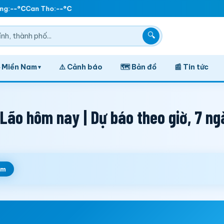
g:
--°C
Can Tho:
--°C
🔍
️ Miền Nam
⚠️ Cảnh báo
🗺️ Bản đồ
📰 Tin tức
▾
Lão hôm nay | Dự báo theo giờ, 7 ng
em