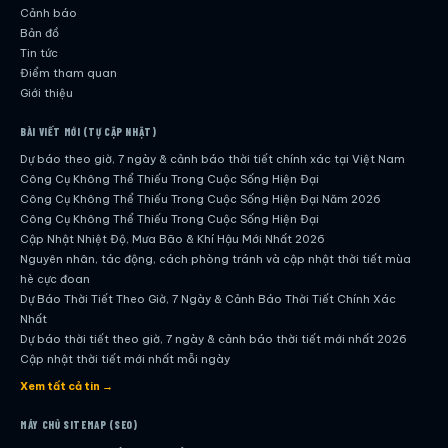
Cảnh báo
Bản đồ
Tin tức
Điểm tham quan
Giới thiệu
BÀI VIẾT MỚI (TỰ CẬP NHẬT)
Dự báo theo giờ, 7 ngày & cảnh báo thời tiết chính xác tại Việt Nam
Công Cụ Không Thể Thiếu Trong Cuộc Sống Hiện Đại
Công Cụ Không Thể Thiếu Trong Cuộc Sống Hiện Đại Năm 2026
Công Cụ Không Thể Thiếu Trong Cuộc Sống Hiện Đại
Cập Nhật Nhiệt Độ, Mưa Bão & Khí Hậu Mới Nhất 2026
Nguyên nhân, tác động, cách phòng tránh và cập nhật thời tiết mùa
hè cực đoan
Dự Báo Thời Tiết Theo Giờ, 7 Ngày & Cảnh Báo Thời Tiết Chính Xác
Nhất
Dự báo thời tiết theo giờ, 7 ngày & cảnh báo thời tiết mới nhất 2026
Cập nhật thời tiết mới nhất mỗi ngày
Hướng dẫn đầy đủ về dự báo thời tiết hiện đại
Xem tất cả tin →
Cập nhật chính xác và nhanh chóng mỗi ngày
Dự Báo Thời Tiết Theo Giờ, 7 Ngày & Cảnh Báo Thời Tiết Chính Xác
MÁY CHỦ SITEMAP (SEO)
Nhất