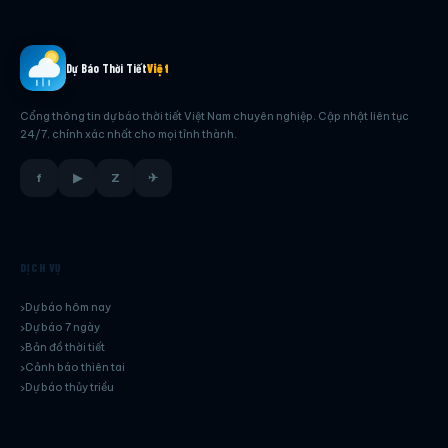
Dự Báo Thời Tiết
Việt
Cổng thông tin dự báo thời tiết Việt Nam chuyên nghiệp. Cập nhật liên tục
24/7, chính xác nhất cho mọi tỉnh thành.
f
▶
Z
✈
DỊCH VỤ
Dự báo hôm nay
Dự báo 7 ngày
Bản đồ thời tiết
Cảnh báo thiên tai
Dự báo thủy triều