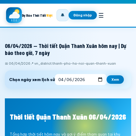
☰
🔔
Đăng nhập
Dự Báo Thời Tiết
Việt
06/04/2026 — Thời tiết Quận Thanh Xuân hôm nay | Dự
báo theo giờ, 7 ngày
📅 06/04/2026
📍 vn_district:thanh-pho-ha-noi-quan-thanh-xuan
Chọn ngày xem lịch sử
Xem
Thời tiết Quận Thanh Xuân 06/04/2026
Tổng hợp thời tiết hôm nay và gợi ý điểm tham quan tại khu