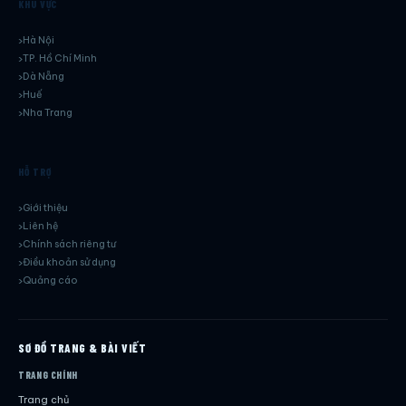
KHU VỰC
Hà Nội
TP. Hồ Chí Minh
Dà Nẵng
Huế
Nha Trang
HỖ TRỢ
Giới thiệu
Liên hệ
Chính sách riêng tư
Điều khoản sử dụng
Quảng cáo
SƠ ĐỒ TRANG & BÀI VIẾT
TRANG CHÍNH
Trang chủ