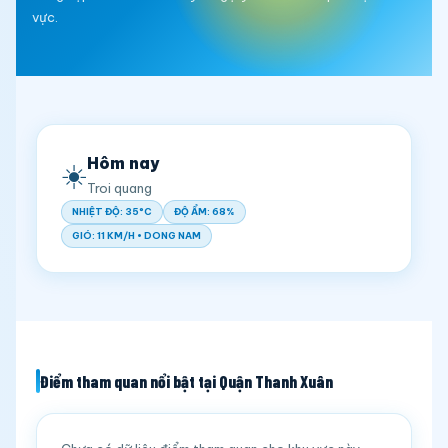
vực.
Hôm nay
☀️
Troi quang
NHIỆT ĐỘ: 35°C
ĐỘ ẨM: 68%
GIÓ: 11 KM/H • DONG NAM
Điểm tham quan nổi bật tại Quận Thanh Xuân