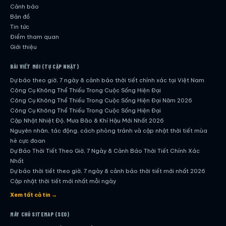
Cảnh báo
Bản đồ
Tin tức
Điểm tham quan
Giới thiệu
BÀI VIẾT MỚI (TỰ CẬP NHẬT)
Dự báo theo giờ, 7 ngày & cảnh báo thời tiết chính xác tại Việt Nam
Công Cụ Không Thể Thiếu Trong Cuộc Sống Hiện Đại
Công Cụ Không Thể Thiếu Trong Cuộc Sống Hiện Đại Năm 2026
Công Cụ Không Thể Thiếu Trong Cuộc Sống Hiện Đại
Cập Nhật Nhiệt Độ, Mưa Bão & Khí Hậu Mới Nhất 2026
Nguyên nhân, tác động, cách phòng tránh và cập nhật thời tiết mùa
hè cực đoan
Dự Báo Thời Tiết Theo Giờ, 7 Ngày & Cảnh Báo Thời Tiết Chính Xác
Nhất
Dự báo thời tiết theo giờ, 7 ngày & cảnh báo thời tiết mới nhất 2026
Cập nhật thời tiết mới nhất mỗi ngày
Hướng dẫn đầy đủ về dự báo thời tiết hiện đại
Xem tất cả tin →
Cập nhật chính xác và nhanh chóng mỗi ngày
Dự Báo Thời Tiết Theo Giờ, 7 Ngày & Cảnh Báo Thời Tiết Chính Xác
MÁY CHỦ SITEMAP (SEO)
Nhất