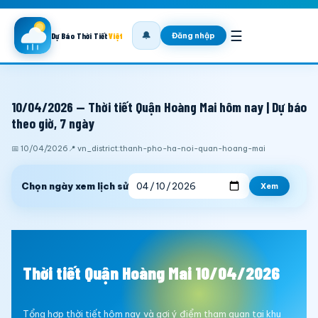
☰
🔔
Đăng nhập
Dự Báo Thời Tiết
Việt
10/04/2026 — Thời tiết Quận Hoàng Mai hôm nay | Dự báo
theo giờ, 7 ngày
📅 10/04/2026
📍 vn_district:thanh-pho-ha-noi-quan-hoang-mai
Chọn ngày xem lịch sử
Xem
Thời tiết Quận Hoàng Mai 10/04/2026
Tổng hợp thời tiết hôm nay và gợi ý điểm tham quan tại khu