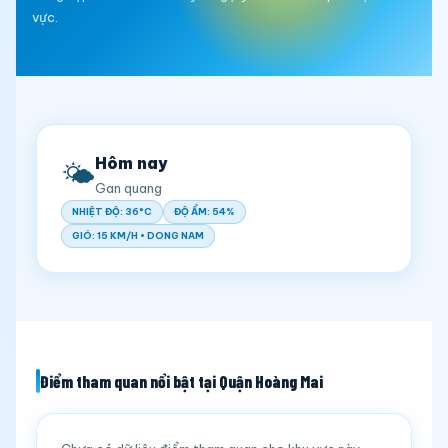
vực.
Hôm nay
🌤️
Gan quang
NHIỆT ĐỘ: 36°C
ĐỘ ẨM: 54%
GIÓ: 15 KM/H • DONG NAM
Điểm tham quan nổi bật tại Quận Hoàng Mai