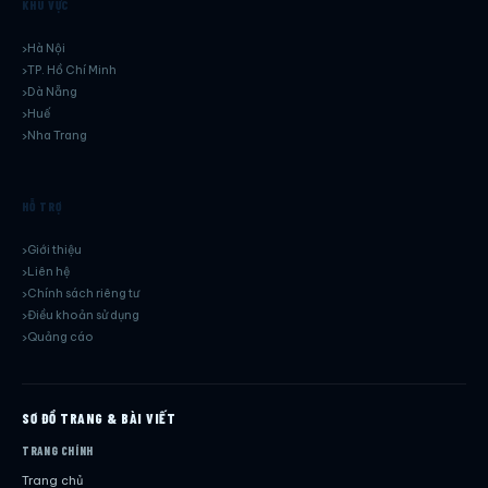
KHU VỰC
Hà Nội
TP. Hồ Chí Minh
Dà Nẵng
Huế
Nha Trang
HỖ TRỢ
Giới thiệu
Liên hệ
Chính sách riêng tư
Điều khoản sử dụng
Quảng cáo
SƠ ĐỒ TRANG & BÀI VIẾT
TRANG CHÍNH
Trang chủ