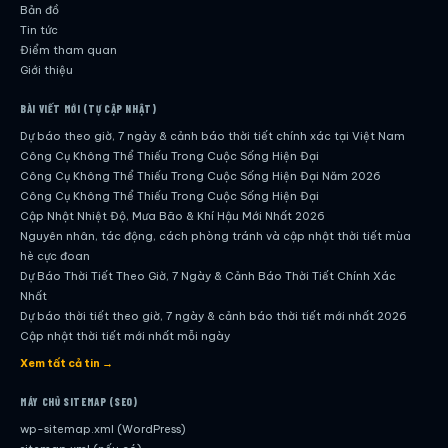
Bản đồ
Tin tức
Điểm tham quan
Giới thiệu
BÀI VIẾT MỚI (TỰ CẬP NHẬT)
Dự báo theo giờ, 7 ngày & cảnh báo thời tiết chính xác tại Việt Nam
Công Cụ Không Thể Thiếu Trong Cuộc Sống Hiện Đại
Công Cụ Không Thể Thiếu Trong Cuộc Sống Hiện Đại Năm 2026
Công Cụ Không Thể Thiếu Trong Cuộc Sống Hiện Đại
Cập Nhật Nhiệt Độ, Mưa Bão & Khí Hậu Mới Nhất 2026
Nguyên nhân, tác động, cách phòng tránh và cập nhật thời tiết mùa
hè cực đoan
Dự Báo Thời Tiết Theo Giờ, 7 Ngày & Cảnh Báo Thời Tiết Chính Xác
Nhất
Dự báo thời tiết theo giờ, 7 ngày & cảnh báo thời tiết mới nhất 2026
Cập nhật thời tiết mới nhất mỗi ngày
Hướng dẫn đầy đủ về dự báo thời tiết hiện đại
Xem tất cả tin →
Cập nhật chính xác và nhanh chóng mỗi ngày
Dự Báo Thời Tiết Theo Giờ, 7 Ngày & Cảnh Báo Thời Tiết Chính Xác
MÁY CHỦ SITEMAP (SEO)
Nhất
wp-sitemap.xml (WordPress)
Công Cụ Không Thể Thiếu Trong Cuộc Sống Hiện Đại