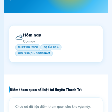
Hôm nay
⛅
Co may
NHIỆT ĐỘ: 23°C
ĐỘ ẨM: 80%
GIÓ: 9 KM/H • DONG NAM
Điểm tham quan nổi bật tại Huyện Thanh Trì
Chưa có dữ liệu điểm tham quan cho khu vực này.