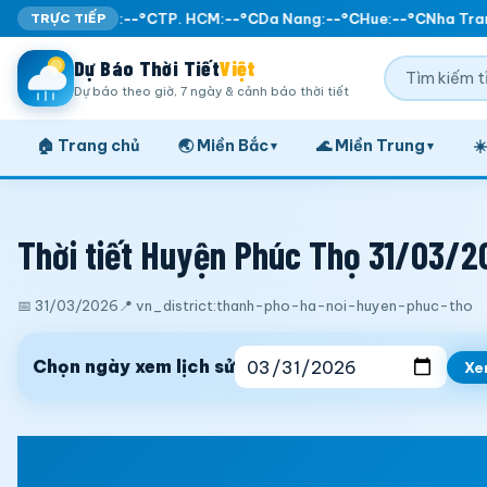
TRỰC TIẾP
Ha Noi:
--°C
TP. HCM:
--°C
Da Nang:
--°C
Hue:
--°C
Nha Tran
Dự Báo Thời Tiết
Việt
Dự báo theo giờ, 7 ngày & cảnh báo thời tiết
🏠 Trang chủ
🌏 Miền Bắc
🌊 Miền Trung
☀
▾
▾
Thời tiết Huyện Phúc Thọ 31/03/2
📅 31/03/2026
📍 vn_district:thanh-pho-ha-noi-huyen-phuc-tho
Chọn ngày xem lịch sử
Xe