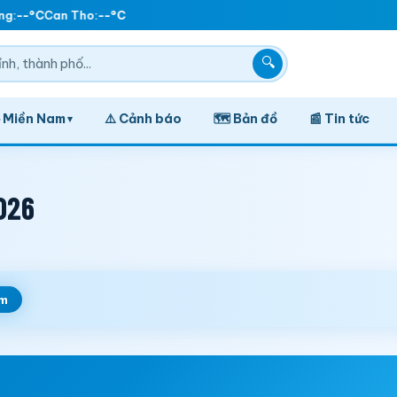
g:
--°C
Can Tho:
--°C
🔍
️ Miền Nam
⚠️ Cảnh báo
🗺️ Bản đồ
📰 Tin tức
▾
026
m