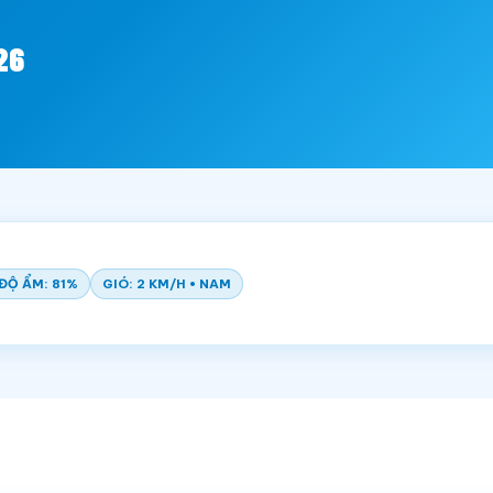
26
ĐỘ ẨM: 81%
GIÓ: 2 KM/H • NAM