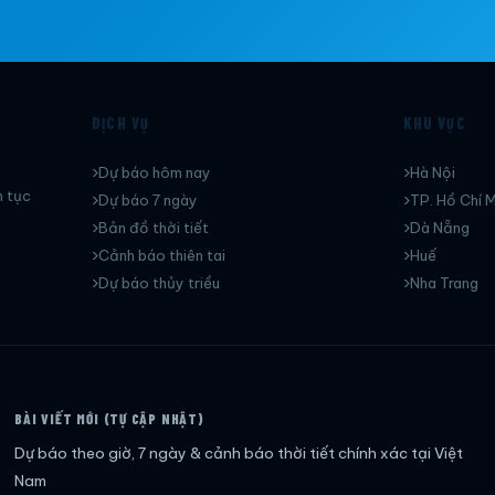
DỊCH VỤ
KHU VỰC
Dự báo hôm nay
Hà Nội
n tục
Dự báo 7 ngày
TP. Hồ Chí M
Bản đồ thời tiết
Dà Nẵng
Cảnh báo thiên tai
Huế
Dự báo thủy triều
Nha Trang
BÀI VIẾT MỚI (TỰ CẬP NHẬT)
Dự báo theo giờ, 7 ngày & cảnh báo thời tiết chính xác tại Việt
Nam