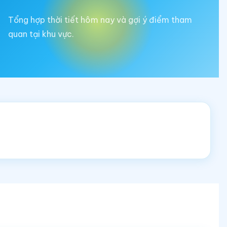
Tổng hợp thời tiết hôm nay và gợi ý điểm tham
quan tại khu vực.