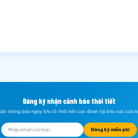
Đăng ký nhận cảnh báo thời tiết
ận thông báo ngay khi có thời tiết cực đoan tại khu vực của 
Đăng ký miễn phí