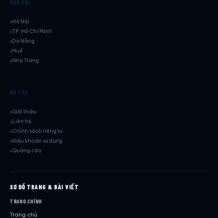
KHU VỰC
Hà Nội
TP. Hồ Chí Minh
Dà Nẵng
Huế
Nha Trang
HỖ TRỢ
Giới thiệu
Liên hệ
Chính sách riêng tư
Điều khoản sử dụng
Quảng cáo
SƠ ĐỒ TRANG & BÀI VIẾT
TRANG CHÍNH
Trang chủ