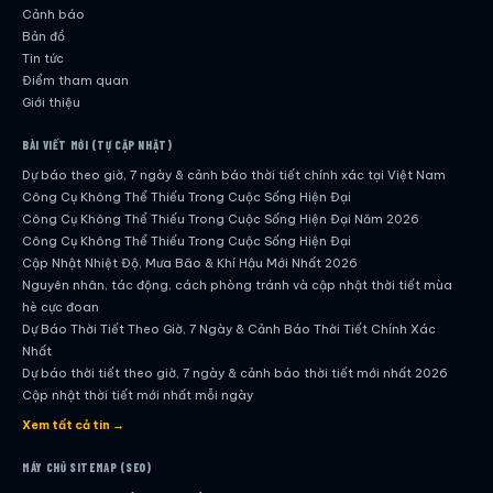
Cảnh báo
Bản đồ
Tin tức
Điểm tham quan
Giới thiệu
BÀI VIẾT MỚI (TỰ CẬP NHẬT)
Dự báo theo giờ, 7 ngày & cảnh báo thời tiết chính xác tại Việt Nam
Công Cụ Không Thể Thiếu Trong Cuộc Sống Hiện Đại
Công Cụ Không Thể Thiếu Trong Cuộc Sống Hiện Đại Năm 2026
Công Cụ Không Thể Thiếu Trong Cuộc Sống Hiện Đại
Cập Nhật Nhiệt Độ, Mưa Bão & Khí Hậu Mới Nhất 2026
Nguyên nhân, tác động, cách phòng tránh và cập nhật thời tiết mùa
hè cực đoan
Dự Báo Thời Tiết Theo Giờ, 7 Ngày & Cảnh Báo Thời Tiết Chính Xác
Nhất
Dự báo thời tiết theo giờ, 7 ngày & cảnh báo thời tiết mới nhất 2026
Cập nhật thời tiết mới nhất mỗi ngày
Hướng dẫn đầy đủ về dự báo thời tiết hiện đại
Xem tất cả tin →
Cập nhật chính xác và nhanh chóng mỗi ngày
Dự Báo Thời Tiết Theo Giờ, 7 Ngày & Cảnh Báo Thời Tiết Chính Xác
MÁY CHỦ SITEMAP (SEO)
Nhất