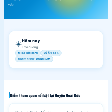
vực.
Hôm nay
☀️
Troi quang
NHIỆT ĐỘ: 35°C
ĐỘ ẨM: 56%
GIÓ: 11 KM/H • DONG NAM
Điểm tham quan nổi bật tại Huyện Hoài Đức