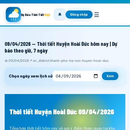
☰
🔔
Đăng nhập
Dự Báo Thời Tiết
Việt
09/04/2026 — Thời tiết Huyện Hoài Đức hôm nay | Dự
báo theo giờ, 7 ngày
📅 09/04/2026
📍 vn_district:thanh-pho-ha-noi-huyen-hoai-duc
Chọn ngày xem lịch sử
Xem
Thời tiết Huyện Hoài Đức 09/04/2026
Tổng hợp thời tiết hôm nay và gợi ý điểm tham quan tại khu