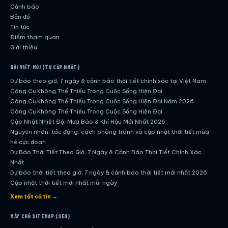
Cảnh báo
Bản đồ
Tin tức
Điểm tham quan
Giới thiệu
BÀI VIẾT MỚI (TỰ CẬP NHẬT)
Dự báo theo giờ, 7 ngày & cảnh báo thời tiết chính xác tại Việt Nam
Công Cụ Không Thể Thiếu Trong Cuộc Sống Hiện Đại
Công Cụ Không Thể Thiếu Trong Cuộc Sống Hiện Đại Năm 2026
Công Cụ Không Thể Thiếu Trong Cuộc Sống Hiện Đại
Cập Nhật Nhiệt Độ, Mưa Bão & Khí Hậu Mới Nhất 2026
Nguyên nhân, tác động, cách phòng tránh và cập nhật thời tiết mùa
hè cực đoan
Dự Báo Thời Tiết Theo Giờ, 7 Ngày & Cảnh Báo Thời Tiết Chính Xác
Nhất
Dự báo thời tiết theo giờ, 7 ngày & cảnh báo thời tiết mới nhất 2026
Cập nhật thời tiết mới nhất mỗi ngày
Hướng dẫn đầy đủ về dự báo thời tiết hiện đại
Xem tất cả tin →
Cập nhật chính xác và nhanh chóng mỗi ngày
Dự Báo Thời Tiết Theo Giờ, 7 Ngày & Cảnh Báo Thời Tiết Chính Xác
MÁY CHỦ SITEMAP (SEO)
Nhất