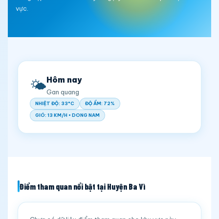
vực.
Hôm nay
🌤️
Gan quang
NHIỆT ĐỘ: 33°C
ĐỘ ẨM: 72%
GIÓ: 13 KM/H • DONG NAM
Điểm tham quan nổi bật tại Huyện Ba Vì