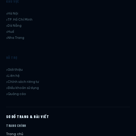
KHU VỰC
Hà Nội
TP. Hồ Chí Minh
Dà Nẵng
Huế
Nha Trang
HỖ TRỢ
Giới thiệu
Liên hệ
Chính sách riêng tư
Điều khoản sử dụng
Quảng cáo
SƠ ĐỒ TRANG & BÀI VIẾT
TRANG CHÍNH
Trang chủ