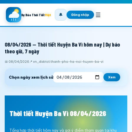
☰
🔔
Đăng nhập
Dự Báo Thời Tiết
Việt
08/04/2026 — Thời tiết Huyện Ba Vì hôm nay | Dự báo
theo giờ, 7 ngày
📅 08/04/2026
📍 vn_district:thanh-pho-ha-noi-huyen-ba-vi
Chọn ngày xem lịch sử
Xem
Thời tiết Huyện Ba Vì 08/04/2026
Tổng hợp thời tiết hôm nay và gợi ý điểm tham quan tại khu