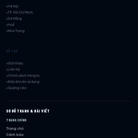
Hà Nội
TP. Hồ Chí Minh
Dà Nẵng
Huế
Nha Trang
HỖ TRỢ
Giới thiệu
Liên hệ
Chính sách riêng tư
Điều khoản sử dụng
Quảng cáo
SƠ ĐỒ TRANG & BÀI VIẾT
TRANG CHÍNH
Trang chủ
Cảnh báo