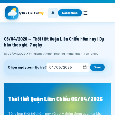
☰
🔔
Đăng nhập
Dự Báo Thời Tiết
Việt
06/04/2026 — Thời tiết Quận Liên Chiểu hôm nay | Dự
báo theo giờ, 7 ngày
📅 06/04/2026
📍 vn_district:thanh-pho-da-nang-quan-lien-chieu
Chọn ngày xem lịch sử
Xem
Thời tiết Quận Liên Chiểu 06/04/2026
Tổng hợp thời tiết hôm nay và gợi ý điểm tham quan tại khu