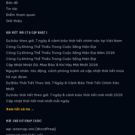
Bản đồ
Tin tức
Điểm tham quan
Giới thiệu
BÀI VIẾT MỚI (TỰ CẬP NHẬT)
Dự báo theo giờ, 7 ngày & cảnh báo thời tiết chính xác tại Việt Nam
Công Cụ Không Thể Thiếu Trong Cuộc Sống Hiện Đại
Công Cụ Không Thể Thiếu Trong Cuộc Sống Hiện Đại Năm 2026
Công Cụ Không Thể Thiếu Trong Cuộc Sống Hiện Đại
Cập Nhật Nhiệt Độ, Mưa Bão & Khí Hậu Mới Nhất 2026
Nguyên nhân, tác động, cách phòng tránh và cập nhật thời tiết mùa
hè cực đoan
Dự Báo Thời Tiết Theo Giờ, 7 Ngày & Cảnh Báo Thời Tiết Chính Xác
Nhất
Dự báo thời tiết theo giờ, 7 ngày & cảnh báo thời tiết mới nhất 2026
Cập nhật thời tiết mới nhất mỗi ngày
Hướng dẫn đầy đủ về dự báo thời tiết hiện đại
Xem tất cả tin →
Cập nhật chính xác và nhanh chóng mỗi ngày
Dự Báo Thời Tiết Theo Giờ, 7 Ngày & Cảnh Báo Thời Tiết Chính Xác
MÁY CHỦ SITEMAP (SEO)
Nhất
wp-sitemap.xml (WordPress)
Công Cụ Không Thể Thiếu Trong Cuộc Sống Hiện Đại
sitemap.xml (nếu có)