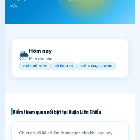
vực.
Hôm nay
🌦️
Mua rao nhe
NHIỆT ĐỘ: 35°C
ĐỘ ẨM: 47%
GIÓ: 6 KM/H • DONG
Điểm tham quan nổi bật tại Quận Liên Chiểu
Chưa có dữ liệu điểm tham quan cho khu vực này.