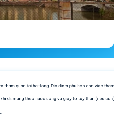
em tham quan tai ha-long. Dia diem phu hop cho viec tha
c khi di, mang theo nuoc uong va giay to tuy than (neu can)