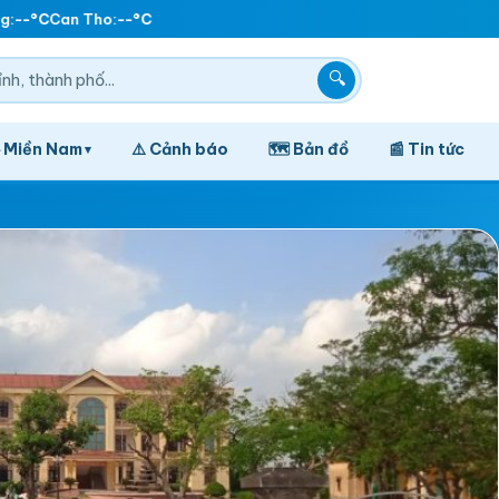
:
--°C
Can Tho:
--°C
🔍
️ Miền Nam
⚠️ Cảnh báo
🗺️ Bản đồ
📰 Tin tức
▾