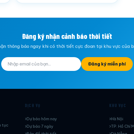
Đăng ký nhận cảnh báo thời tiết
ận thông báo ngay khi có thời tiết cực đoan tại khu vực của 
Đăng ký miễn phí
DỊCH VỤ
KHU VỰC
Dự báo hôm nay
Hà Nội
n tục
Dự báo 7 ngày
TP. Hồ Chí M
Bản đồ thời tiết
Dà Nẵng