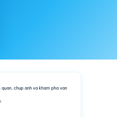
m quan, chup anh va kham pha van
.