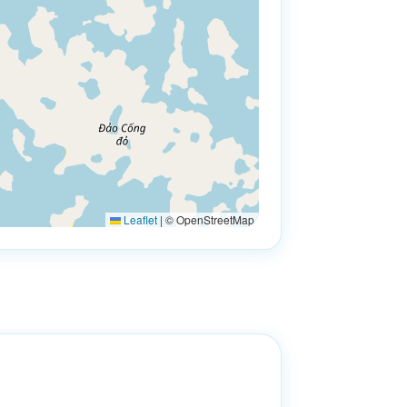
Leaflet
|
© OpenStreetMap