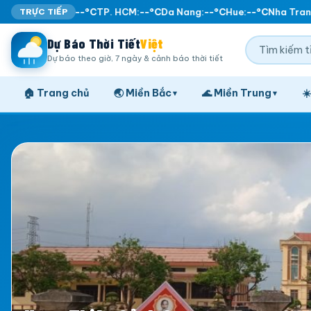
TRỰC TIẾP
Ha Noi:
--°C
TP. HCM:
--°C
Da Nang:
--°C
Hue:
--°C
Nha Trang
Dự Báo Thời Tiết
Việt
Dự báo theo giờ, 7 ngày & cảnh báo thời tiết
🏠 Trang chủ
🌏 Miền Bắc
🌊 Miền Trung
☀
▾
▾