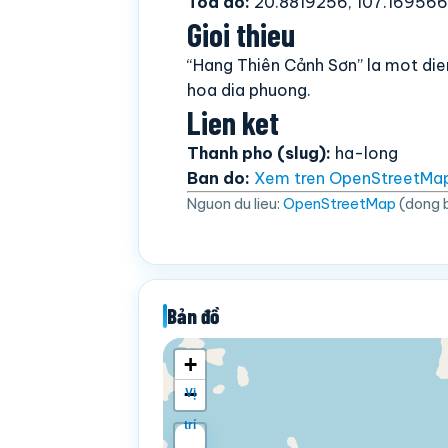
Toa do:
20.8819256, 107.16956
Gioi thieu
“Hang Thiên Cảnh Sơn” la mot di
hoa dia phuong.
Lien ket
Thanh pho (slug):
ha-long
Ban do:
Xem tren OpenStreetMa
Nguon du lieu:
OpenStreetMap
(dong 
Bản đồ
+
−
Vị
trí