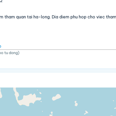
62
em tham quan tai ha-long. Dia diem phu hop cho viec tha
p
bo tu dong)