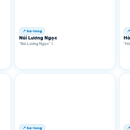
📍 ha-long

Núi Lương Ngọc
Hò
“Núi Lương Ngọc” l…
“Hò
📍 ha-long
