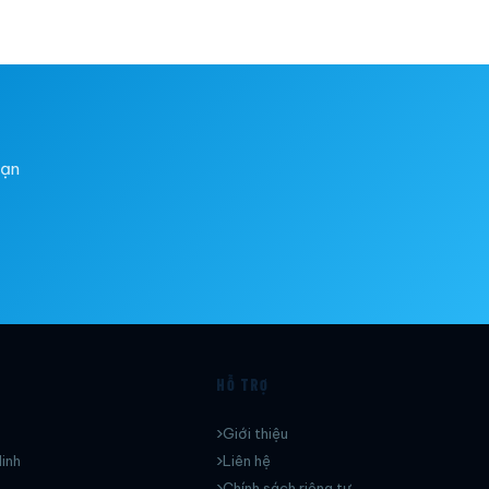
bạn
HỖ TRỢ
Giới thiệu
inh
Liên hệ
Chính sách riêng tư