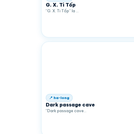
G. X. Ti Tốp
“G. X. Ti Tốp” la …
📍 ha-long
Dark passage cave
“Dark passage cave…