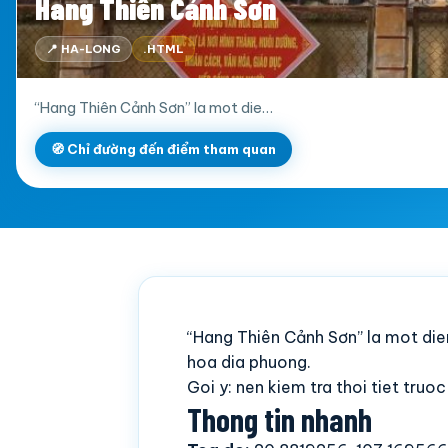
Hang Thiên Cảnh Sơn
📍 HA-LONG
.HTML
“Hang Thiên Cảnh Sơn” la mot die…
🧭 Chỉ đường đến điểm tham quan
“Hang Thiên Cảnh Sơn” la mot di
hoa dia phuong.
Goi y: nen kiem tra thoi tiet truo
Thong tin nhanh