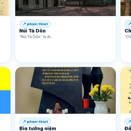
📍 phan-thiet

Núi Tà Dôn
Ch
“Núi Tà Dôn” la di…
“Ch
📍 phan-thiet

Bia tưởng niệm
Đề