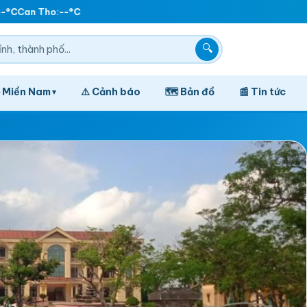
°C
Can Tho:
--°C
🔍
️ Miền Nam
⚠️ Cảnh báo
🗺️ Bản đồ
📰 Tin tức
▾