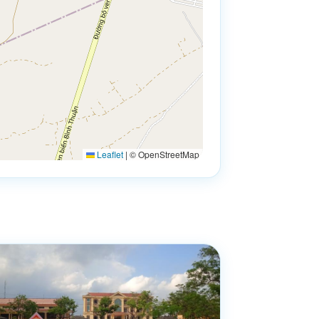
Leaflet
|
© OpenStreetMap