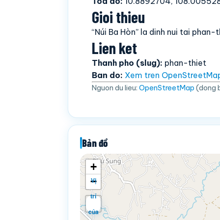
Toa do:
10.8892704, 108.00552
Gioi thieu
“Núi Ba Hòn” la dinh nui tai phan
Lien ket
Thanh pho (slug):
phan-thiet
Ban do:
Xem tren OpenStreetMa
Nguon du lieu:
OpenStreetMap
(dong 
Bản đồ
+
−
Vị
trí
của