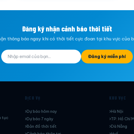
Đăng ký nhận cảnh báo thời tiết
ận thông báo ngay khi có thời tiết cực đoan tại khu vực của 
Đăng ký miễn phí
DỊCH VỤ
KHU VỰC
Dự báo hôm nay
Hà Nội
n tục
Dự báo 7 ngày
TP. Hồ Chí M
Bản đồ thời tiết
Dà Nẵng
Cảnh báo thiên tai
Huế