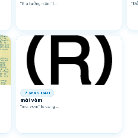
“Bia tưởng niệm” l…
“Đề
📍 phan-thiet
mái vòm
“mái vòm” la cong …