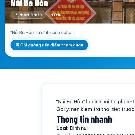
Núi Ba Hòn
📍 PHAN-THIET
.HTML
“Núi Ba Hòn” la dinh nui tai pha…
🧭 Chỉ đường đến điểm tham quan
“Núi Ba Hòn” la dinh nui tai phan
Goi y: nen kiem tra thoi tiet truo
Thong tin nhanh
Loai:
Dinh nui