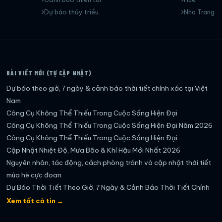
Dự báo thủy triều
Nha Trang
BÀI VIẾT MỚI (TỰ CẬP NHẬT)
Dự báo theo giờ, 7 ngày & cảnh báo thời tiết chính xác tại Việt
Nam
Công Cụ Không Thể Thiếu Trong Cuộc Sống Hiện Đại
Công Cụ Không Thể Thiếu Trong Cuộc Sống Hiện Đại Năm 2026
Công Cụ Không Thể Thiếu Trong Cuộc Sống Hiện Đại
Cập Nhật Nhiệt Độ, Mưa Bão & Khí Hậu Mới Nhất 2026
Nguyên nhân, tác động, cách phòng tránh và cập nhật thời tiết
mùa hè cực đoan
Dự Báo Thời Tiết Theo Giờ, 7 Ngày & Cảnh Báo Thời Tiết Chính
Xác Nhất
Xem tất cả tin →
Dự báo thời tiết theo giờ, 7 ngày & cảnh báo thời tiết mới nhất