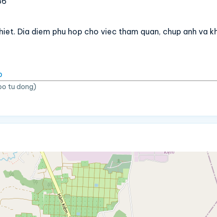
86
-thiet. Dia diem phu hop cho viec tham quan, chup anh va
p
bo tu dong)