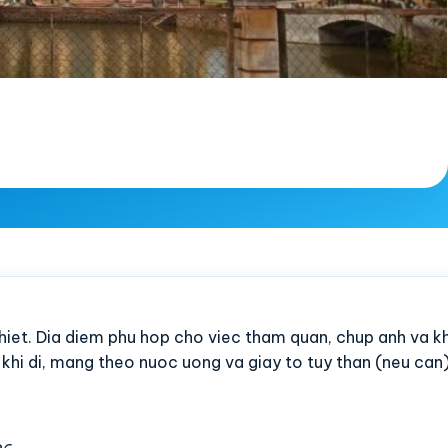
-thiet. Dia diem phu hop cho viec tham quan, chup anh va
c khi di, mang theo nuoc uong va giay to tuy than (neu can)