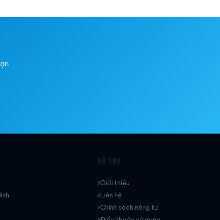
bạn
HỖ TRỢ
Giới thiệu
inh
Liên hệ
Chính sách riêng tư
Điều khoản sử dụng