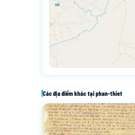
tôi
Các địa điểm khác tại phan-thiet