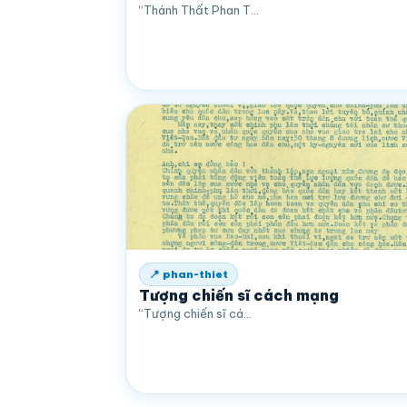
“Thánh Thất Phan T…
📍 phan-thiet
Tượng chiến sĩ cách mạng
“Tượng chiến sĩ cá…