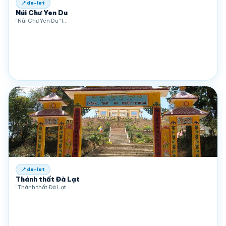
📍 da-lat
Núi Chư Yen Du
“Núi Chư Yen Du” l…
📍 da-lat
Thánh thất Đà Lạt
“Thánh thất Đà Lạt…