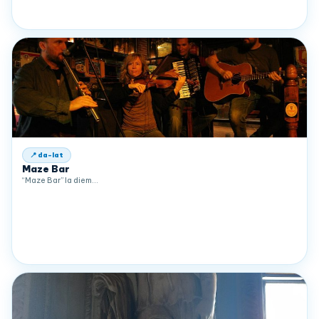
📍 da-lat
Maze Bar
“Maze Bar” la diem…