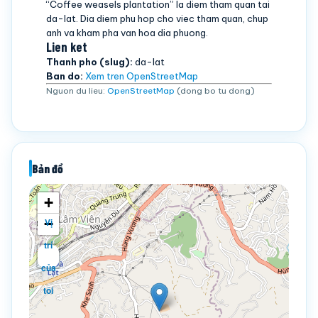
“Coffee weasels plantation” la diem tham quan tai
da-lat. Dia diem phu hop cho viec tham quan, chup
anh va kham pha van hoa dia phuong.
Lien ket
Thanh pho (slug):
da-lat
Ban do:
Xem tren OpenStreetMap
Nguon du lieu:
OpenStreetMap
(dong bo tu dong)
Bản đồ
+
−
Vị
trí
của
tôi