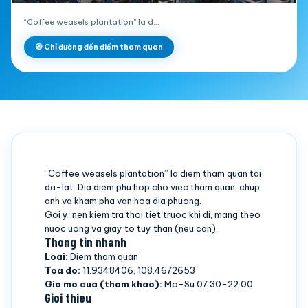
“Coffee weasels plantation” la d…
🧭 Chỉ đường đến điểm tham quan
“Coffee weasels plantation” la diem tham quan tai
da-lat. Dia diem phu hop cho viec tham quan, chup
anh va kham pha van hoa dia phuong.
Goi y: nen kiem tra thoi tiet truoc khi di, mang theo
nuoc uong va giay to tuy than (neu can).
Thong tin nhanh
Loai:
Diem tham quan
Toa do:
11.9348406, 108.4672653
Gio mo cua (tham khao):
Mo-Su 07:30-22:00
Gioi thieu