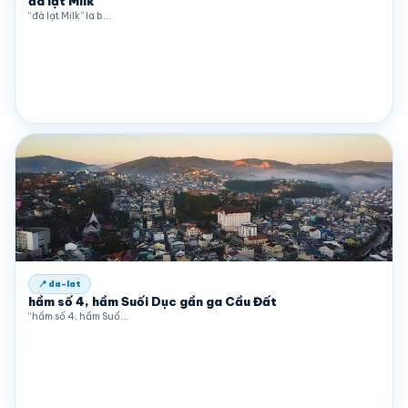
đà lạt Milk
“đà lạt Milk” la b…
📍 da-lat
hầm số 4, hầm Suối Dục gần ga Cầu Đất
“hầm số 4, hầm Suố…