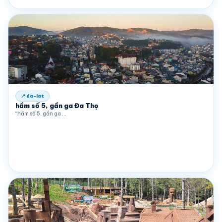
📍 da-lat
hầm số 5, gần ga Đa Thọ
“hầm số 5, gần ga …