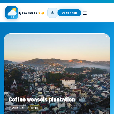
☰
🔔
Đăng nhập
Dự Báo Thời Tiết
Việt
Coffee weasels plantation
📍 DA-LAT
.HTML