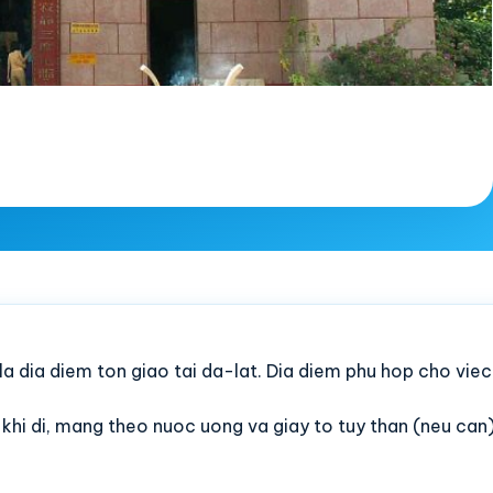
la dia diem ton giao tai da-lat. Dia diem phu hop cho vi
c khi di, mang theo nuoc uong va giay to tuy than (neu can)