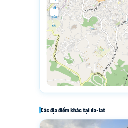
trí
của
tôi
Các địa điểm khác tại da-lat