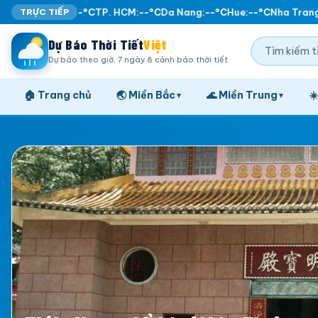
TRỰC TIẾP
Ha Noi:
--°C
TP. HCM:
--°C
Da Nang:
--°C
Hue:
--°C
Nha Trang:
Dự Báo Thời Tiết
Việt
Dự báo theo giờ, 7 ngày & cảnh báo thời tiết
🏠 Trang chủ
🌏 Miền Bắc
🌊 Miền Trung
☀
▾
▾