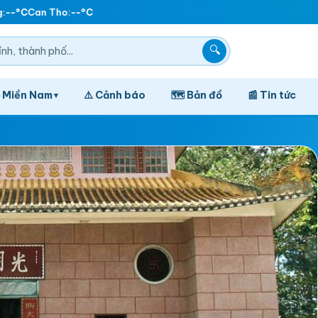
--°C
Can Tho:
--°C
🔍
️ Miền Nam
⚠️ Cảnh báo
🗺️ Bản đồ
📰 Tin tức
▾