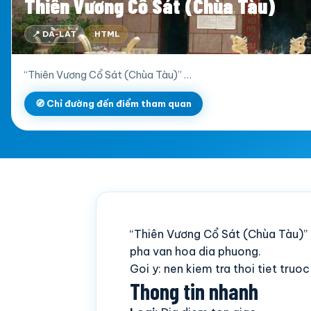
Thiên Vương Cổ Sát (Chùa Tàu)
📍 DA-LAT
.HTML
“Thiên Vương Cổ Sát (Chùa Tàu)” …
🧭 Chỉ đường đến điểm tham quan
“Thiên Vương Cổ Sát (Chùa Tàu)” 
pha van hoa dia phuong.
Goi y: nen kiem tra thoi tiet truo
Thong tin nhanh