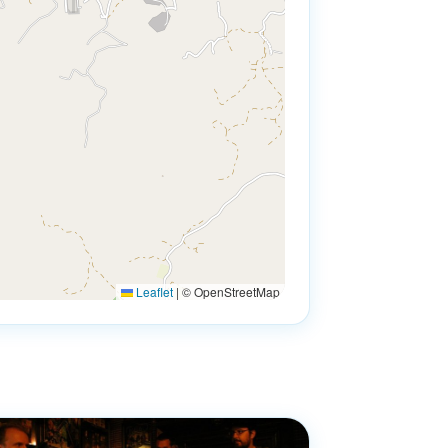
Leaflet
|
© OpenStreetMap