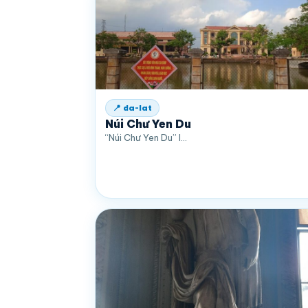
📍 da-lat
Núi Chư Yen Du
“Núi Chư Yen Du” l…