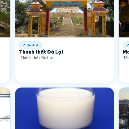
📍 da-lat

Thánh thất Đà Lạt
Ma
“Thánh thất Đà Lạt…
“Ma