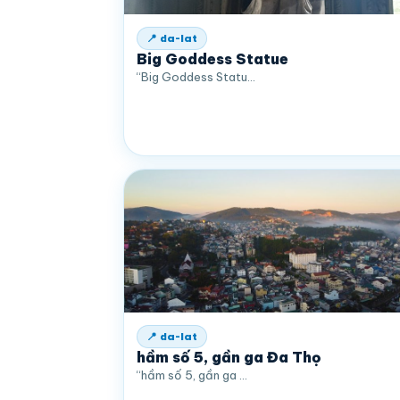
📍 da-lat
Big Goddess Statue
“Big Goddess Statu…
📍 da-lat
hầm số 5, gần ga Đa Thọ
“hầm số 5, gần ga …