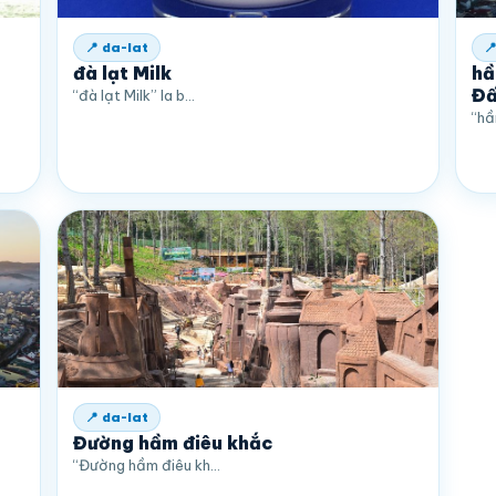
📍 da-lat

đà lạt Milk
hầ
Đấ
“đà lạt Milk” la b…
“hầ
📍 da-lat
Đường hầm điêu khắc
“Đường hầm điêu kh…