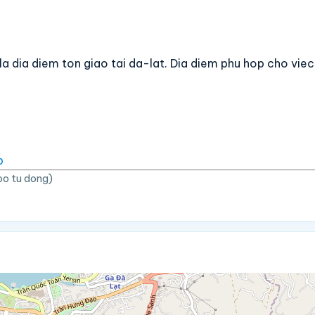
la dia diem ton giao tai da-lat. Dia diem phu hop cho vi
p
bo tu dong)