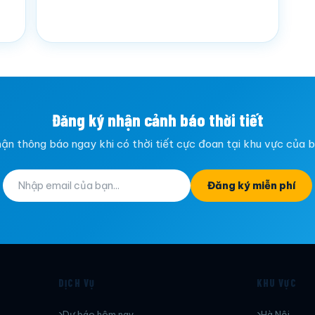
Đăng ký nhận cảnh báo thời tiết
ận thông báo ngay khi có thời tiết cực đoan tại khu vực của 
Đăng ký miễn phí
DỊCH VỤ
KHU VỰC
Dự báo hôm nay
Hà Nội