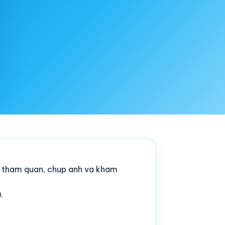
ec tham quan, chup anh va kham
.