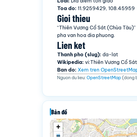
Loai:
Dia diem ton giao
Toa do:
11.9259429, 108.45959
Gioi thieu
“Thiên Vương Cổ Sát (Chùa Tàu)” 
pha van hoa dia phuong.
Lien ket
Thanh pho (slug):
da-lat
Wikipedia:
vi:Thiên Vương Cổ Sát
Ban do:
Xem tren OpenStreetMa
Nguon du lieu:
OpenStreetMap
(dong 
Bản đồ
+
−
Vị