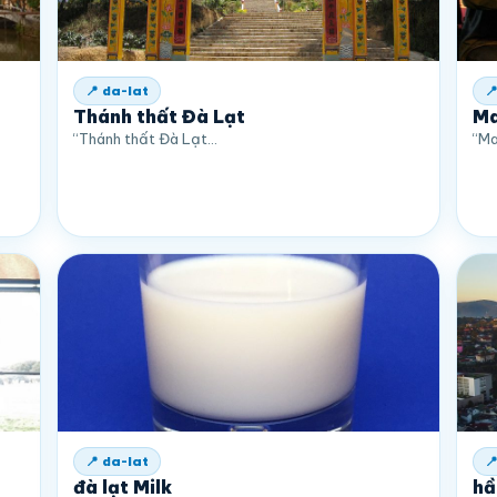
📍 da-lat

Thánh thất Đà Lạt
Ma
“Thánh thất Đà Lạt…
“Ma
📍 da-lat

đà lạt Milk
hầ