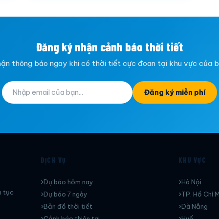
Đăng ký nhận cảnh báo thời tiết
ận thông báo ngay khi có thời tiết cực đoan tại khu vực của 
Đăng ký miễn phí
DỊCH VỤ
KHU VỰC
Dự báo hôm nay
Hà Nội
n tục
Dự báo 7 ngày
TP. Hồ Chí M
Bản đồ thời tiết
Dà Nẵng
Cảnh báo thiên tai
Huế