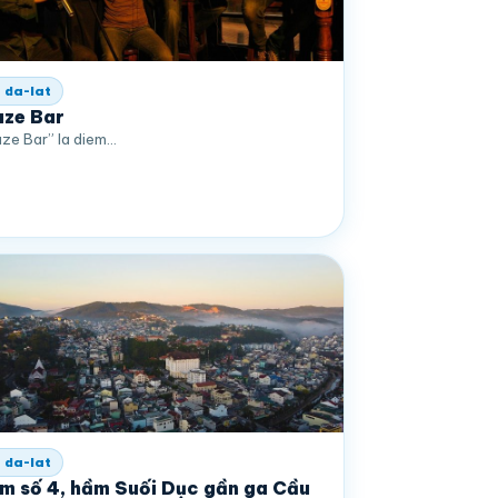
 da-lat
ze Bar
ze Bar” la diem…
 da-lat
m số 4, hầm Suối Dục gần ga Cầu