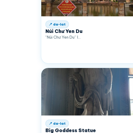
📍 da-lat
Núi Chư Yen Du
“Núi Chư Yen Du” l…
📍 da-lat
Big Goddess Statue