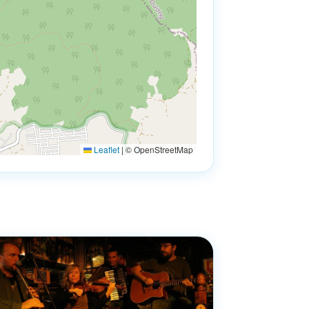
Leaflet
|
© OpenStreetMap