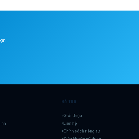
bạn
HỖ TRỢ
Giới thiệu
inh
Liên hệ
Chính sách riêng tư
Điều khoản sử dụng