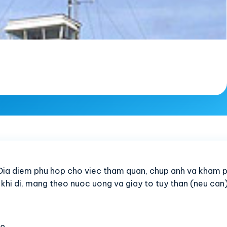
t. Dia diem phu hop cho viec tham quan, chup anh va kham 
c khi di, mang theo nuoc uong va giay to tuy than (neu can)