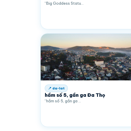
“Big Goddess Statu…
📍 da-lat
hầm số 5, gần ga Đa Thọ
“hầm số 5, gần ga …