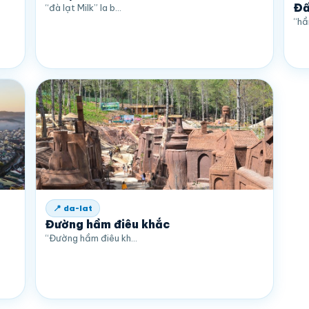
Đấ
“đà lạt Milk” la b…
“hầ
📍 da-lat
Đường hầm điêu khắc
“Đường hầm điêu kh…