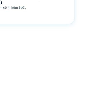
t
m số 4, hầm Suố…