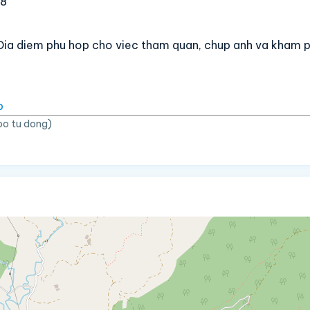
88
t. Dia diem phu hop cho viec tham quan, chup anh va kham 
p
bo tu dong)