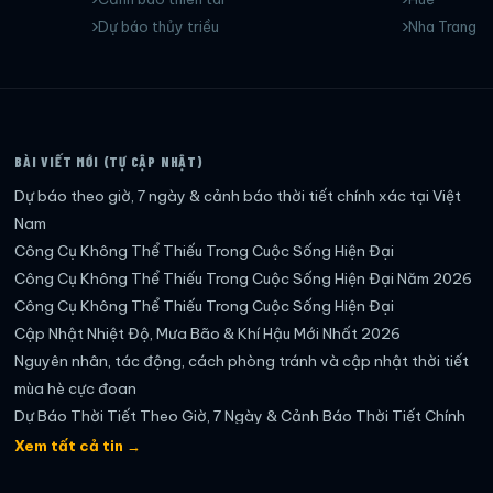
Dự báo thủy triều
Nha Trang
BÀI VIẾT MỚI (TỰ CẬP NHẬT)
Dự báo theo giờ, 7 ngày & cảnh báo thời tiết chính xác tại Việt
Nam
Công Cụ Không Thể Thiếu Trong Cuộc Sống Hiện Đại
Công Cụ Không Thể Thiếu Trong Cuộc Sống Hiện Đại Năm 2026
Công Cụ Không Thể Thiếu Trong Cuộc Sống Hiện Đại
Cập Nhật Nhiệt Độ, Mưa Bão & Khí Hậu Mới Nhất 2026
Nguyên nhân, tác động, cách phòng tránh và cập nhật thời tiết
mùa hè cực đoan
Dự Báo Thời Tiết Theo Giờ, 7 Ngày & Cảnh Báo Thời Tiết Chính
Xác Nhất
Xem tất cả tin →
Dự báo thời tiết theo giờ, 7 ngày & cảnh báo thời tiết mới nhất