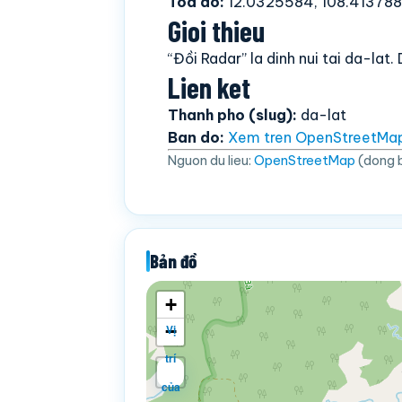
Toa do:
12.0325584, 108.41378
Gioi thieu
“Đồi Radar” la dinh nui tai da-la
Lien ket
Thanh pho (slug):
da-lat
Ban do:
Xem tren OpenStreetMa
Nguon du lieu:
OpenStreetMap
(dong 
Bản đồ
+
−
Vị
trí
của