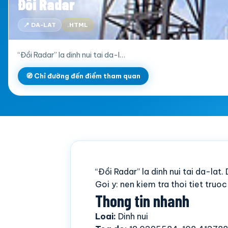
Đồi Radar
📍 DA-LAT
.HTML
“Đồi Radar” la dinh nui tai da-l…
🧭 Chỉ đường đến điểm tham quan
“Đồi Radar” la dinh nui tai da-la
Goi y: nen kiem tra thoi tiet truo
Thong tin nhanh
Loai:
Dinh nui