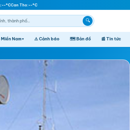
--°C
Can Tho:
--°C
🔍
️ Miền Nam
⚠️ Cảnh báo
🗺️ Bản đồ
📰 Tin tức
▾