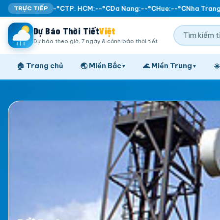
TRỰC TIẾP
Ha Noi:
--°C
TP. HCM:
--°C
Da Nang:
--°C
Hue:
--°C
Nha Trang:
Dự Báo Thời Tiết
Việt
Dự báo theo giờ, 7 ngày & cảnh báo thời tiết
🏠 Trang chủ
🌏 Miền Bắc
🌊 Miền Trung
☀
▾
▾