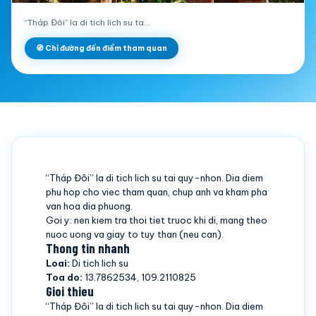
“Tháp Đôi” la di tich lich su ta…
🧭 Chỉ đường đến điểm tham quan
“Tháp Đôi” la di tich lich su tai quy-nhon. Dia diem
phu hop cho viec tham quan, chup anh va kham pha
van hoa dia phuong.
Goi y: nen kiem tra thoi tiet truoc khi di, mang theo
nuoc uong va giay to tuy than (neu can).
Thong tin nhanh
Loai:
Di tich lich su
Toa do:
13.7862534, 109.2110825
Gioi thieu
“Tháp Đôi” la di tich lich su tai quy-nhon. Dia diem