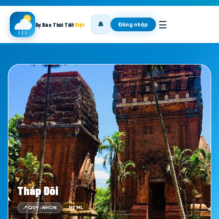
☰
🔔
Đăng nhập
Dự Báo Thời Tiết
Việt
Tháp Đôi
📍 QUY-NHON
.HTML