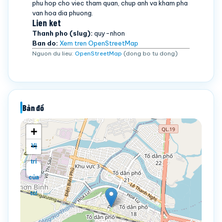
phu hop cho viec tham quan, chup anh va kham pha
van hoa dia phuong.
Lien ket
Thanh pho (slug):
quy-nhon
Ban do:
Xem tren OpenStreetMap
Nguon du lieu:
OpenStreetMap
(dong bo tu dong)
Bản đồ
+
−
Vị
trí
của
tôi