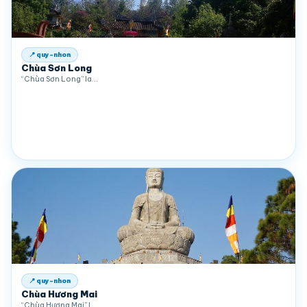
📍 quy-nhon
Chùa Sơn Long
“Chùa Sơn Long” la…
📍 quy-nhon
Chùa Hương Mai
“Chùa Hương Mai” l…