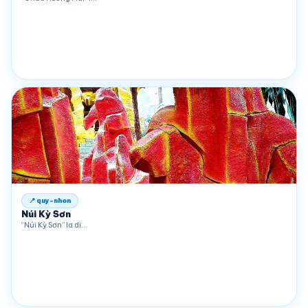
📍 quy-nhon
Núi Kỳ Sơn
“Núi Kỳ Sơn” la di…