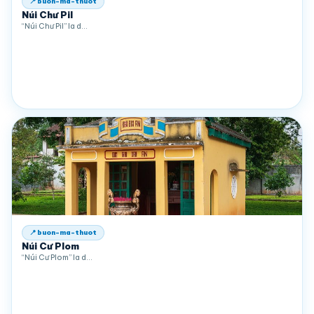
📍 buon-ma-thuot
Núi Chư Pil
“Núi Chư Pil” la d…
📍 buon-ma-thuot
Núi Cư Plom
“Núi Cư Plom” la d…