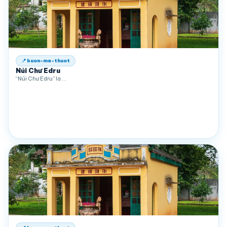
📍 buon-ma-thuot
Núi Chư Edru
“Núi Chư Edru” la …