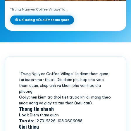
“Trung Nguyen Coffee Village” la…
🧭 Chỉ đường đến điểm tham quan
“Trung Nguyen Coffee Village” la diem tham quan
tai buon-ma-thuot. Dia diem phu hop cho viec
tham quan, chup anh va kham pha van hoa dia
phuong.
Goi y: nen kiem tra thoi tiet truoc khi di, mang theo
nuoc uong va giay to tuy than (neu can).
Thong tin nhanh
Loai:
Diem tham quan
Toa do:
12.7016326, 108.0606088
Gioi thieu