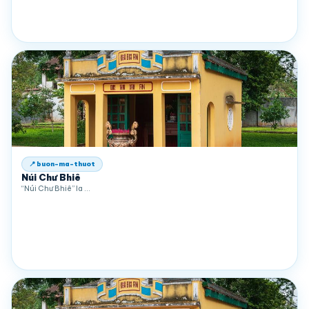
📍 buon-ma-thuot
Núi Chư Bhiê
“Núi Chư Bhiê” la …