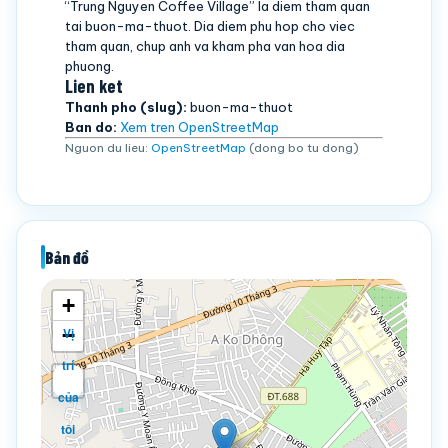
“Trung Nguyen Coffee Village” la diem tham quan
tai buon-ma-thuot. Dia diem phu hop cho viec
tham quan, chup anh va kham pha van hoa dia
phuong.
Lien ket
Thanh pho (slug):
buon-ma-thuot
Ban do:
Xem tren OpenStreetMap
Nguon du lieu:
OpenStreetMap
(dong bo tu dong)
Bản đồ
+
−
Vị
trí
của
tôi