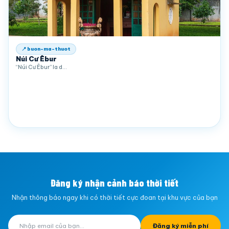
📍 buon-ma-thuot
Núi Cư Êbur
“Núi Cư Êbur” la d…
Đăng ký nhận cảnh báo thời tiết
Nhận thông báo ngay khi có thời tiết cực đoan tại khu vực của bạn
Đăng ký miễn phí