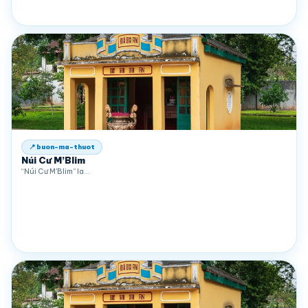
📍 buon-ma-thuot
Núi Cư M’Blim
“Núi Cư M'Blim” la…