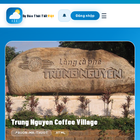
☰
🔔
Đăng nhập
Dự Báo Thời Tiết
Việt
Trung Nguyen Coffee Village
📍 BUON-MA-THUOT
.HTML