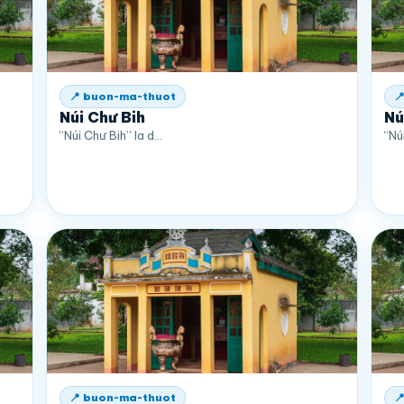
📍 buon-ma-thuot

Núi Chư Bih
Nú
“Núi Chư Bih” la d…
“Nú
📍 buon-ma-thuot
