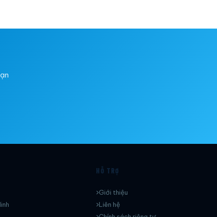
bạn
HỖ TRỢ
Giới thiệu
inh
Liên hệ
Chính sách riêng tư