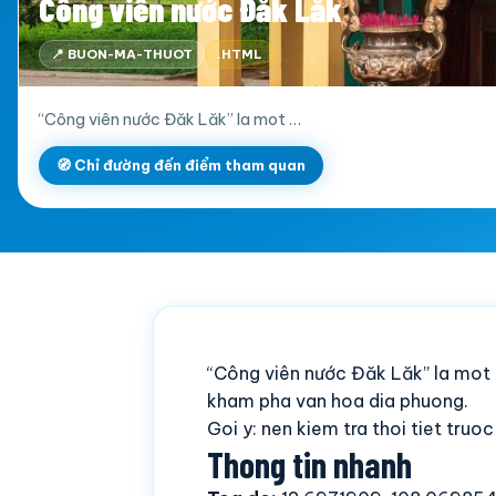
Công viên nước Đăk Lăk
📍 BUON-MA-THUOT
.HTML
“Công viên nước Đăk Lăk” la mot …
🧭 Chỉ đường đến điểm tham quan
“Công viên nước Đăk Lăk” la mot
kham pha van hoa dia phuong.
Goi y: nen kiem tra thoi tiet truo
Thong tin nhanh