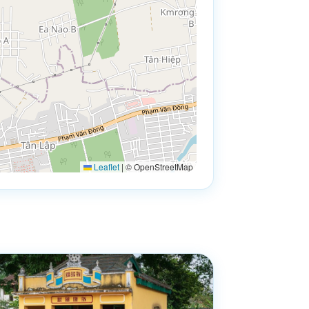
Leaflet
|
© OpenStreetMap