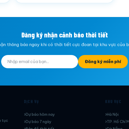
Đăng ký nhận cảnh báo thời tiết
ận thông báo ngay khi có thời tiết cực đoan tại khu vực của 
Đăng ký miễn phí
DỊCH VỤ
KHU VỰC
Dự báo hôm nay
Hà Nội
n tục
Dự báo 7 ngày
TP. Hồ Chí M
Bản đồ thời tiết
Dà Nẵng