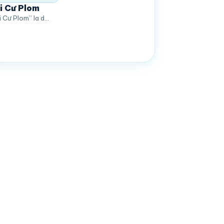
i Cư Plom
i Cư Plom” la d…