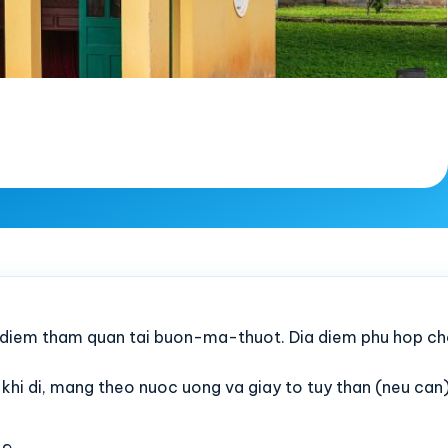
 diem tham quan tai buon-ma-thuot. Dia diem phu hop ch
c khi di, mang theo nuoc uong va giay to tuy than (neu can)