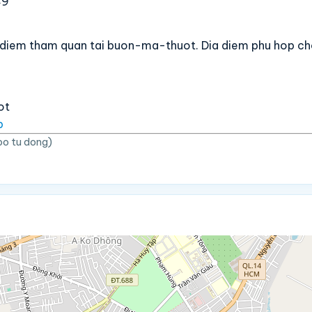
49
 diem tham quan tai buon-ma-thuot. Dia diem phu hop ch
ot
p
bo tu dong)