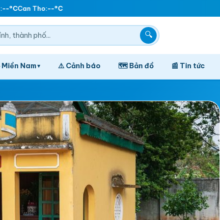
--°C
Can Tho:
--°C
🔍
️ Miền Nam
⚠️ Cảnh báo
🗺️ Bản đồ
📰 Tin tức
▾