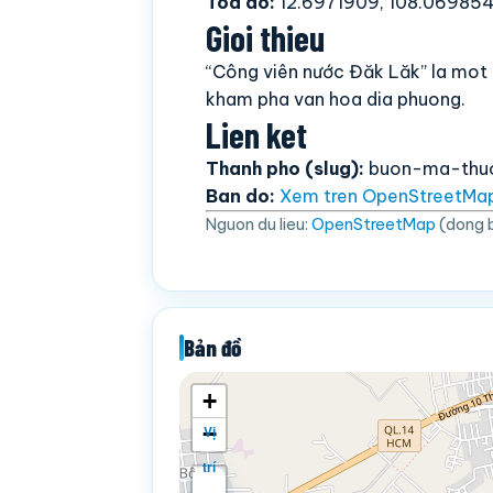
Toa do:
12.6971909, 108.06985
Gioi thieu
“Công viên nước Đăk Lăk” la mot
kham pha van hoa dia phuong.
Lien ket
Thanh pho (slug):
buon-ma-thu
Ban do:
Xem tren OpenStreetMa
Nguon du lieu:
OpenStreetMap
(dong 
Bản đồ
+
−
Vị
trí