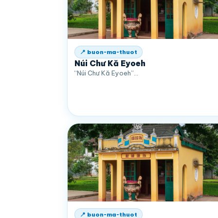
📍 buon-ma-thuot
Núi Chư Kă Eyoeh
“Núi Chư Kă Eyoeh”…
📍 buon-ma-thuot