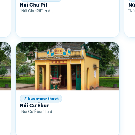
Núi Chư Pil
Nú
“Núi Chư Pil” la d…
“Nú
📍 buon-ma-thuot
Núi Cư Êbur
“Núi Cư Êbur” la d…