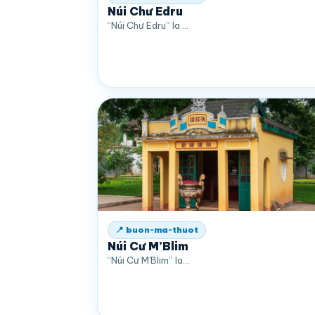
Núi Chư Edru
“Núi Chư Edru” la …
📍 buon-ma-thuot
Núi Cư M’Blim
“Núi Cư M'Blim” la…