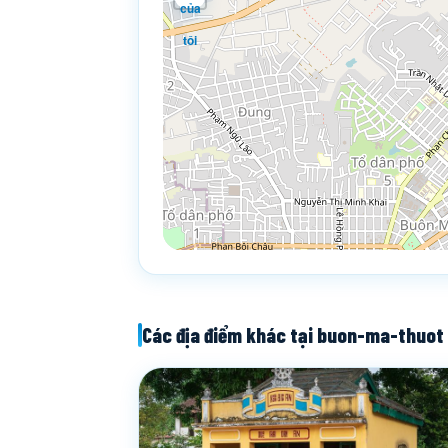
của
tôi
Các địa điểm khác tại buon-ma-thuot