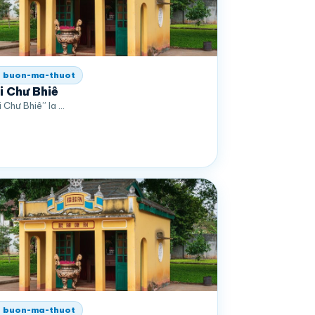
 buon-ma-thuot
i Chư Bhiê
i Chư Bhiê” la …
 buon-ma-thuot