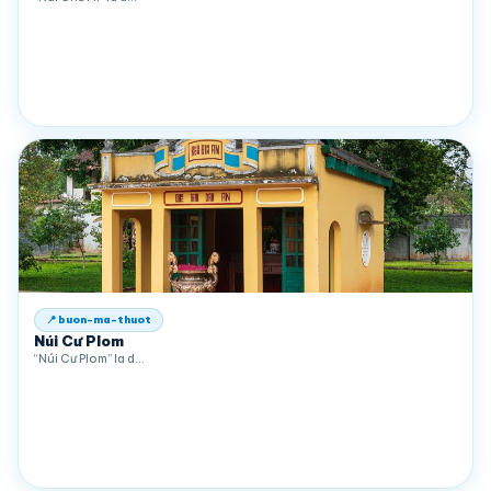
📍 buon-ma-thuot
Núi Cư Plom
“Núi Cư Plom” la d…