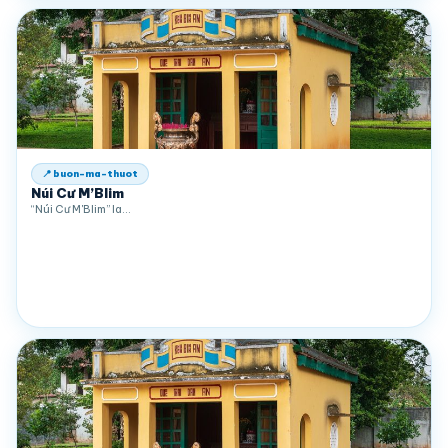
📍 buon-ma-thuot
Núi Cư M’Blim
“Núi Cư M'Blim” la…