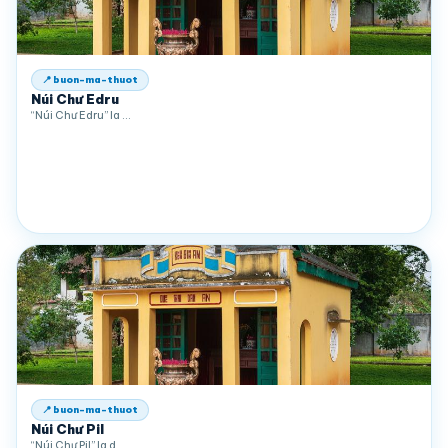
📍 buon-ma-thuot
Núi Chư Edru
“Núi Chư Edru” la …
📍 buon-ma-thuot
Núi Chư Pil
“Núi Chư Pil” la d…