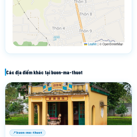
Leaflet
|
© OpenStreetMap
Các địa điểm khác tại buon-ma-thuot
📍 buon-ma-thuot