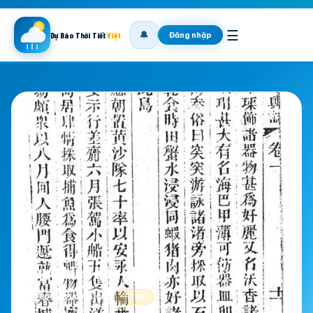
☰
🔔
Đăng nhập
Dự Báo Thời Tiết
Việt
Bùng binh Hòa Thắng
📍 BUON-MA-THUOT
.HTML