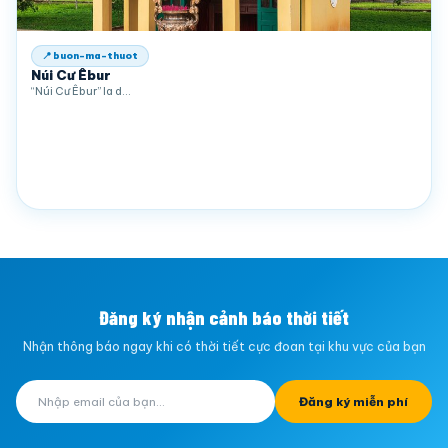
📍 buon-ma-thuot
Núi Cư Êbur
“Núi Cư Êbur” la d…
Đăng ký nhận cảnh báo thời tiết
Nhận thông báo ngay khi có thời tiết cực đoan tại khu vực của bạn
Đăng ký miễn phí