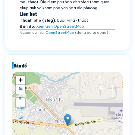
ma-thuot. Dia diem phu hop cho viec tham quan,
chup anh va kham pha van hoa dia phuong.
Lien ket
Thanh pho (slug):
buon-ma-thuot
Ban do:
Xem tren OpenStreetMap
Nguon du lieu:
OpenStreetMap
(dong bo tu dong)
Bản đồ
+
−
Vị
trí
của
tôi