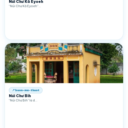
Núi Chư Kă Eyoeh
“Núi Chư Kă Eyoeh”…
📍 buon-ma-thuot
Núi Chư Bih
“Núi Chư Bih” la d…