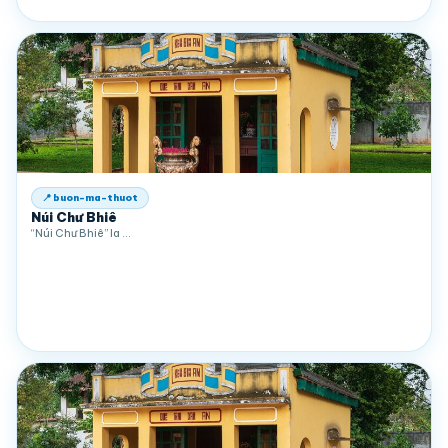
📍 buon-ma-thuot
Núi Chư Bhiê
“Núi Chư Bhiê” la …