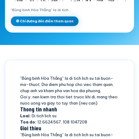
“Bùng binh Hòa Thắng” la di tich…
🧭 Chỉ đường đến điểm tham quan
“Bùng binh Hòa Thắng” la di tich lich su tai buon-
ma-thuot. Dia diem phu hop cho viec tham quan,
chup anh va kham pha van hoa dia phuong.
Goi y: nen kiem tra thoi tiet truoc khi di, mang theo
nuoc uong va giay to tuy than (neu can).
Thong tin nhanh
Loai:
Di tich lich su
Toa do:
12.6624567, 108.1047208
Gioi thieu
“Bùng binh Hòa Thắng” la di tich lich su tai buon-