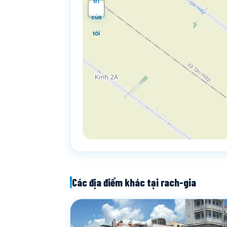
trí
của
tôi
Các địa điểm khác tại rach-gia