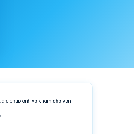
quan, chup anh va kham pha van
.