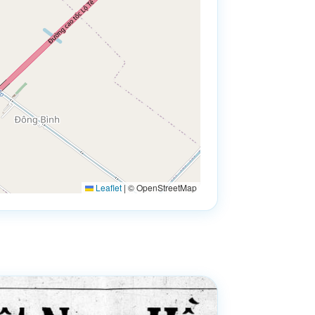
Leaflet
|
© OpenStreetMap