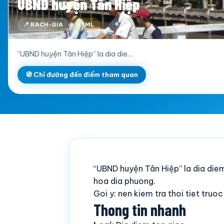
UBND huyện Tân Hiệp
📍 RACH-GIA
.HTML
“UBND huyện Tân Hiệp” la dia die…
🧭 Chỉ đường đến điểm tham quan
“UBND huyện Tân Hiệp” la dia die
hoa dia phuong.
Goi y: nen kiem tra thoi tiet truo
Thong tin nhanh