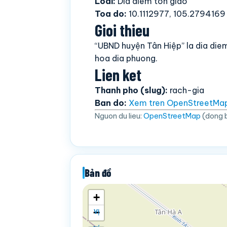
Loai:
Dia diem ton giao
Toa do:
10.1112977, 105.2794169
Gioi thieu
“UBND huyện Tân Hiệp” la dia die
hoa dia phuong.
Lien ket
Thanh pho (slug):
rach-gia
Ban do:
Xem tren OpenStreetMa
Nguon du lieu:
OpenStreetMap
(dong 
Bản đồ
+
−
Vị