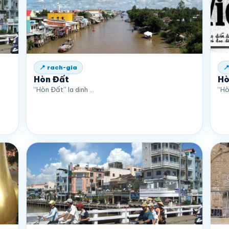
📍 rach-gia

Hòn Đất
Hò
“Hòn Đất” la dinh …
“Hò