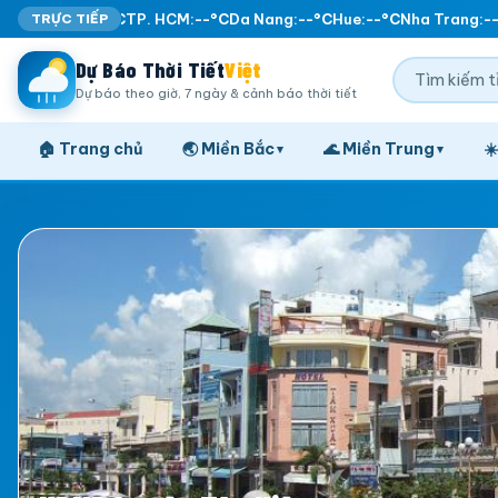
Ha Noi:
TRỰC TIẾP
--°C
TP. HCM:
--°C
Da Nang:
--°C
Hue:
--°C
Nha Trang:
--°
Dự Báo Thời Tiết
Việt
Dự báo theo giờ, 7 ngày & cảnh báo thời tiết
🏠 Trang chủ
🌏 Miền Bắc
🌊 Miền Trung
☀
▾
▾