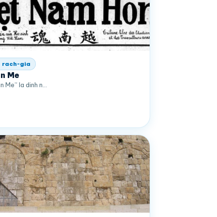
 rach-gia
n Me
n Me” la dinh n…