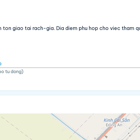
m ton giao tai rach-gia. Dia diem phu hop cho viec tham 
p
bo tu dong)