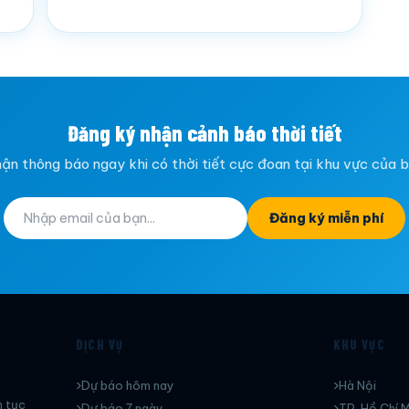
Đăng ký nhận cảnh báo thời tiết
ận thông báo ngay khi có thời tiết cực đoan tại khu vực của 
Đăng ký miễn phí
DỊCH VỤ
KHU VỰC
Dự báo hôm nay
Hà Nội
n tục
Dự báo 7 ngày
TP. Hồ Chí M