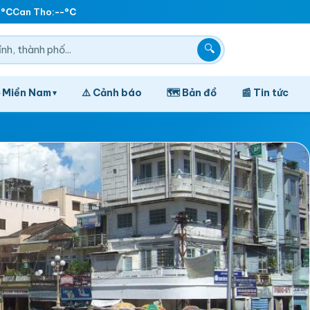
C
Can Tho:
--°C
🔍
️ Miền Nam
⚠️ Cảnh báo
🗺️ Bản đồ
📰 Tin tức
▾