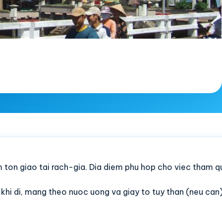
m ton giao tai rach-gia. Dia diem phu hop cho viec tham 
c khi di, mang theo nuoc uong va giay to tuy than (neu can)