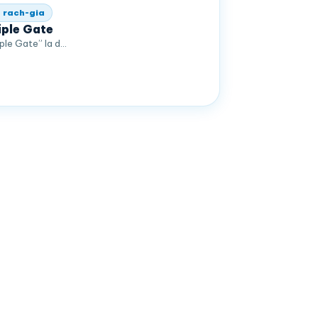
 rach-gia
iple Gate
iple Gate” la d…