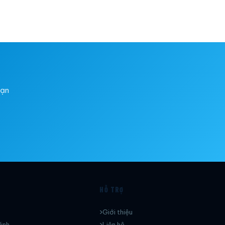
bạn
HỖ TRỢ
Giới thiệu
inh
Liên hệ