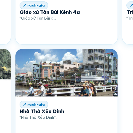
📍 rach-gia

Giáo xứ Tân Bùi Kênh 4a
Tr
“Giáo xứ Tân Bùi K…
“Tr
📍 rach-gia
Nhà Thờ Xẻo Dinh
“Nhà Thờ Xẻo Dinh”…