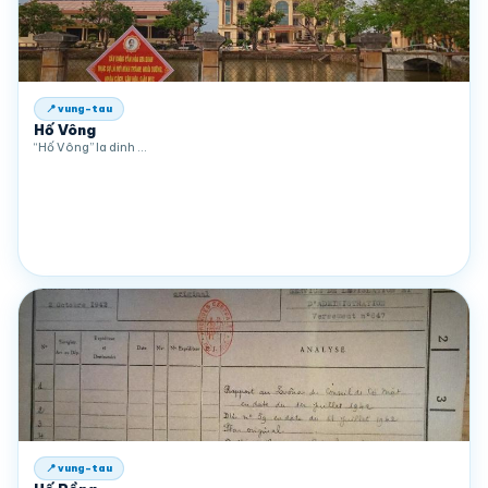
📍 vung-tau
Hố Vông
“Hố Vông” la dinh …
📍 vung-tau