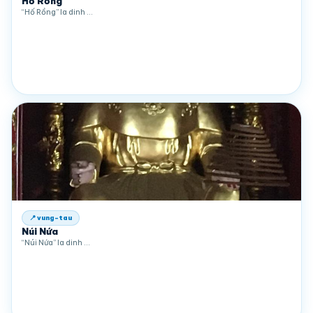
Hố Rồng
“Hố Rồng” la dinh …
📍 vung-tau
Núi Nứa
“Núi Nứa” la dinh …