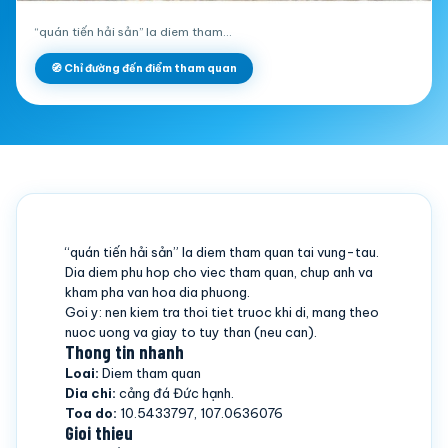
“quán tiến hải sản” la diem tham…
🧭 Chỉ đường đến điểm tham quan
“quán tiến hải sản” la diem tham quan tai vung-tau.
Dia diem phu hop cho viec tham quan, chup anh va
kham pha van hoa dia phuong.
Goi y: nen kiem tra thoi tiet truoc khi di, mang theo
nuoc uong va giay to tuy than (neu can).
Thong tin nhanh
Loai:
Diem tham quan
Dia chi:
cảng đá Đức hạnh.
Toa do:
10.5433797, 107.0636076
Gioi thieu