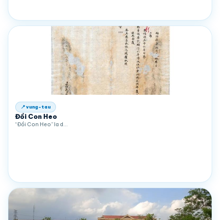
📍 vung-tau
Đồi Con Heo
“Đồi Con Heo” la d…