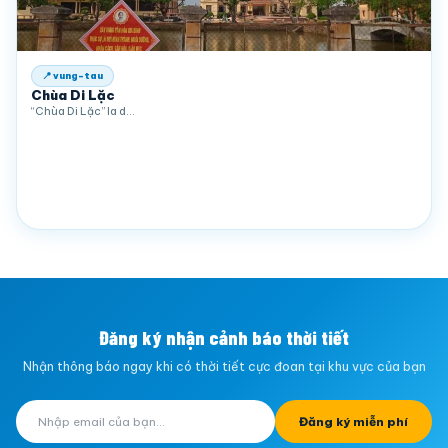
📍 vung-tau
Chùa Di Lặc
“Chùa Di Lặc” la d…
Đăng ký nhận cảnh báo thời tiết
Nhận thông báo ngay khi có thời tiết cực đoan tại khu vực của bạn
Đăng ký miễn phí