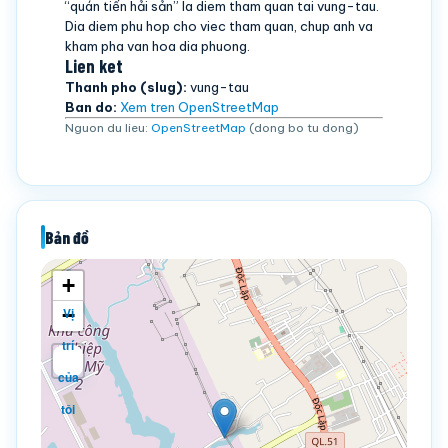
“quán tiến hải sản” la diem tham quan tai vung-tau.
Dia diem phu hop cho viec tham quan, chup anh va
kham pha van hoa dia phuong.
Lien ket
Thanh pho (slug):
vung-tau
Ban do:
Xem tren OpenStreetMap
Nguon du lieu:
OpenStreetMap
(dong bo tu dong)
Bản đồ
+
−
Vị
trí
của
tôi