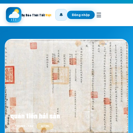
☰
🔔
Đăng nhập
Dự Báo Thời Tiết
Việt
quán tiến hải sản
📍 VUNG-TAU
.HTML