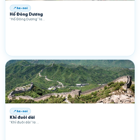
📍 ha-noi
Hổ Đông Dương
“Hổ Đông Dương” la…
📍 ha-noi
Khỉ đuôi dài
“Khỉ đuôi dài” la …