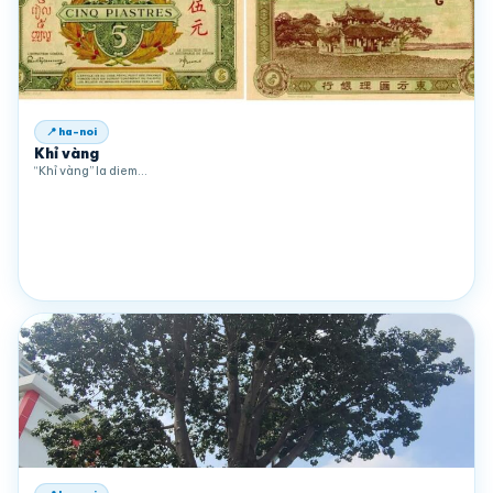
📍 ha-noi
Khỉ vàng
“Khỉ vàng” la diem…