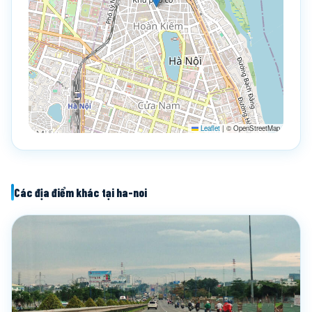
Leaflet
|
© OpenStreetMap
Các địa điểm khác tại ha-noi