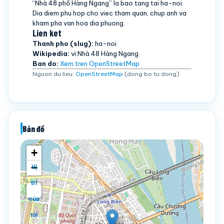
“Nhà 48 phố Hàng Ngang” la bao tang tai ha-noi.
Dia diem phu hop cho viec tham quan, chup anh va
kham pha van hoa dia phuong.
Lien ket
Thanh pho (slug):
ha-noi
Wikipedia:
vi:Nhà 48 Hàng Ngang
Ban do:
Xem tren OpenStreetMap
Nguon du lieu:
OpenStreetMap
(dong bo tu dong)
Bản đồ
+
−
Vị
trí
của
tôi