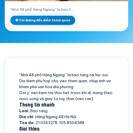
“Nhà 48 phố Hàng Ngang” la bao t…
🧭 Chỉ đường đến điểm tham quan
“Nhà 48 phố Hàng Ngang” la bao tang tai ha-noi.
Dia diem phu hop cho viec tham quan, chup anh va
kham pha van hoa dia phuong.
Goi y: nen kiem tra thoi tiet truoc khi di, mang theo
nuoc uong va giay to tuy than (neu can).
Thong tin nhanh
Loai:
Bao tang
Dia chi:
Hàng Ngang 48 Hà Nội
Toa do:
21.0343278, 105.8504388
Gioi thieu