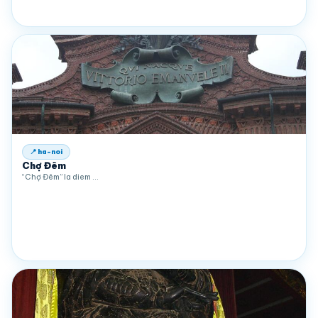
📍 ha-noi
Chợ Đêm
“Chợ Đêm” la diem …