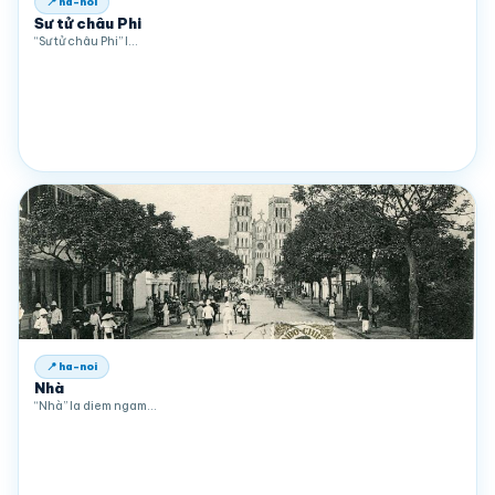
📍 ha-noi
Sư tử châu Phi
“Sư tử châu Phi” l…
📍 ha-noi
Nhà
“Nhà” la diem ngam…