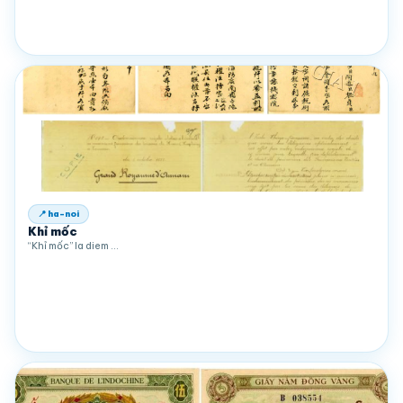
📍 ha-noi
Khỉ mốc
“Khỉ mốc” la diem …