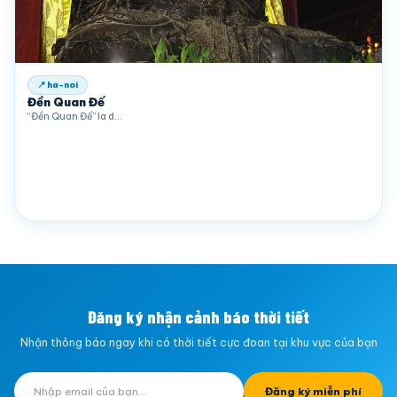
📍 ha-noi
Đền Quan Đế
“Đền Quan Đế” la d…
Đăng ký nhận cảnh báo thời tiết
Nhận thông báo ngay khi có thời tiết cực đoan tại khu vực của bạn
Đăng ký miễn phí