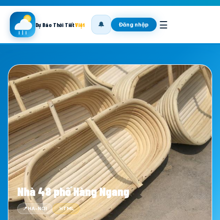
☰
🔔
Đăng nhập
Dự Báo Thời Tiết
Việt
Nhà 48 phố Hàng Ngang
📍 HA-NOI
.HTML