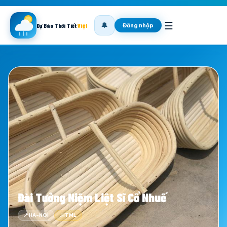
☰
🔔
Đăng nhập
Dự Báo Thời Tiết
Việt
Đài Tưởng Niệm Liệt Sĩ Cổ Nhuế
📍 HA-NOI
.HTML