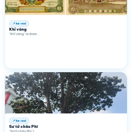
📍 ha-noi
Khỉ vàng
“Khỉ vàng” la diem…
📍 ha-noi
Sư tử châu Phi
“Sư tử châu Phi” l…