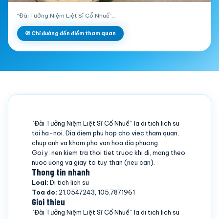
“Đài Tưởng Niệm Liệt Sĩ Cổ Nhuế”…
🧭 Chỉ đường đến điểm tham quan
“Đài Tưởng Niệm Liệt Sĩ Cổ Nhuế” la di tich lich su
tai ha-noi. Dia diem phu hop cho viec tham quan,
chup anh va kham pha van hoa dia phuong.
Goi y: nen kiem tra thoi tiet truoc khi di, mang theo
nuoc uong va giay to tuy than (neu can).
Thong tin nhanh
Loai:
Di tich lich su
Toa do:
21.0547243, 105.7871961
Gioi thieu
“Đài Tưởng Niệm Liệt Sĩ Cổ Nhuế” la di tich lich su