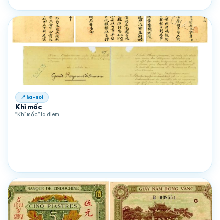
📍 ha-noi
Khỉ mốc
“Khỉ mốc” la diem …