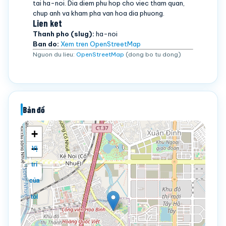
tai ha-noi. Dia diem phu hop cho viec tham quan,
chup anh va kham pha van hoa dia phuong.
Lien ket
Thanh pho (slug):
ha-noi
Ban do:
Xem tren OpenStreetMap
Nguon du lieu:
OpenStreetMap
(dong bo tu dong)
Bản đồ
+
−
Vị
trí
của
tôi