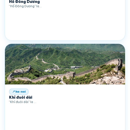
Hổ Đông Dương
“Hổ Đông Dương” la…
📍 ha-noi
Khỉ đuôi dài
“Khỉ đuôi dài” la …