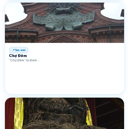
📍 ha-noi
Chợ Đêm
“Chợ Đêm” la diem …