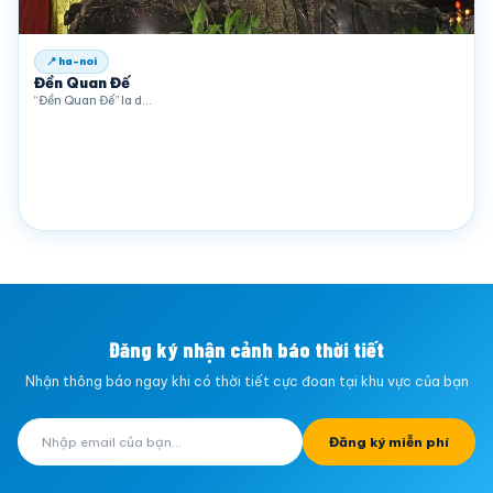
📍 ha-noi
Đền Quan Đế
“Đền Quan Đế” la d…
Đăng ký nhận cảnh báo thời tiết
Nhận thông báo ngay khi có thời tiết cực đoan tại khu vực của bạn
Đăng ký miễn phí