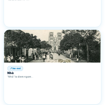
📍 ha-noi
Nhà
“Nhà” la diem ngam…