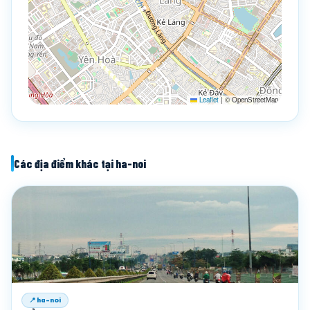
Leaflet
|
© OpenStreetMap
Các địa điểm khác tại ha-noi
📍 ha-noi