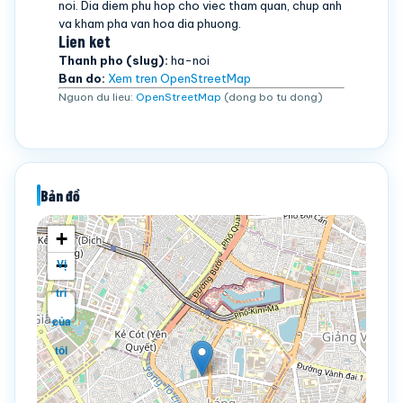
noi. Dia diem phu hop cho viec tham quan, chup anh
va kham pha van hoa dia phuong.
Lien ket
Thanh pho (slug):
ha-noi
Ban do:
Xem tren OpenStreetMap
Nguon du lieu:
OpenStreetMap
(dong bo tu dong)
Bản đồ
+
−
Vị
trí
của
tôi