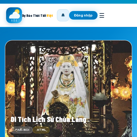
☰
🔔
Đăng nhập
Dự Báo Thời Tiết
Việt
Di Tích Lịch Sử Chùa Láng
📍 HA-NOI
.HTML