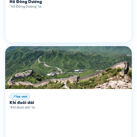
Hổ Đông Dương
“Hổ Đông Dương” la…
📍 ha-noi
Khỉ đuôi dài
“Khỉ đuôi dài” la …