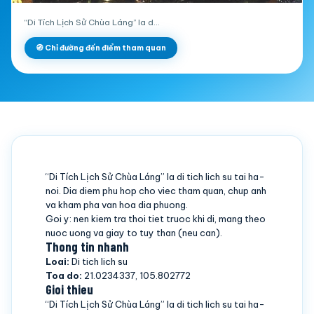
“Di Tích Lịch Sử Chùa Láng” la d…
🧭 Chỉ đường đến điểm tham quan
“Di Tích Lịch Sử Chùa Láng” la di tich lich su tai ha-
noi. Dia diem phu hop cho viec tham quan, chup anh
va kham pha van hoa dia phuong.
Goi y: nen kiem tra thoi tiet truoc khi di, mang theo
nuoc uong va giay to tuy than (neu can).
Thong tin nhanh
Loai:
Di tich lich su
Toa do:
21.0234337, 105.802772
Gioi thieu
“Di Tích Lịch Sử Chùa Láng” la di tich lich su tai ha-