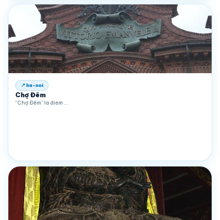
📍 ha-noi
Chợ Đêm
“Chợ Đêm” la diem …