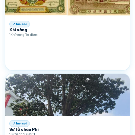
📍 ha-noi
Khỉ vàng
“Khỉ vàng” la diem…
📍 ha-noi
Sư tử châu Phi
“Sư tử châu Phi” l…