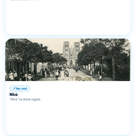
📍 ha-noi
Nhà
“Nhà” la diem ngam…