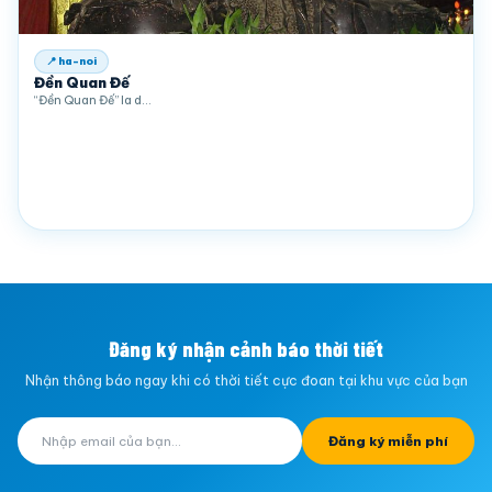
📍 ha-noi
Đền Quan Đế
“Đền Quan Đế” la d…
Đăng ký nhận cảnh báo thời tiết
Nhận thông báo ngay khi có thời tiết cực đoan tại khu vực của bạn
Đăng ký miễn phí