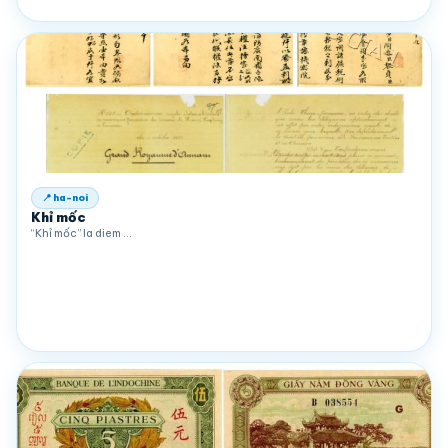
📍 ha-noi
Khỉ mốc
“Khỉ mốc” la diem …