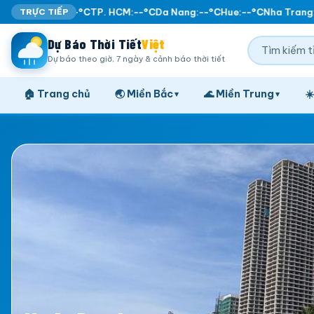
TRỰC TIẾP
Ha Noi:
--°C
TP. HCM:
--°C
Da Nang:
--°C
Hue:
--°C
Nha Trang:
-
Dự Báo Thời Tiết
Việt
Dự báo theo giờ, 7 ngày & cảnh báo thời tiết
🏠 Trang chủ
🌏 Miền Bắc
🌊 Miền Trung
☀
▾
▾