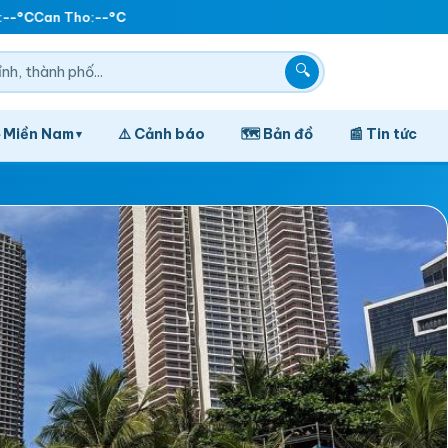
-°C
Can Tho:
--°C
🔍
️ Miền Nam
⚠️ Cảnh báo
🗺️ Bản đồ
📰 Tin tức
▾