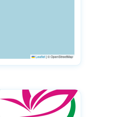
Leaflet
|
© OpenStreetMap