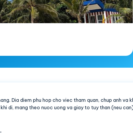
-nang. Dia diem phu hop cho viec tham quan, chup anh va 
c khi di, mang theo nuoc uong va giay to tuy than (neu can)