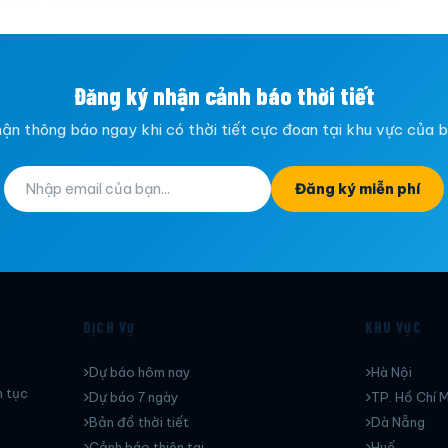
Đăng ký nhận cảnh báo thời tiết
ận thông báo ngay khi có thời tiết cực đoan tại khu vực của 
Đăng ký miễn phí
DỊCH VỤ
KHU VỰC
Dự báo hôm nay
Hà Nội
n tục
Dự báo 7 ngày
TP. Hồ Chí M
Bản đồ thời tiết
Dà Nẵng
Cảnh báo thiên tai
Huế