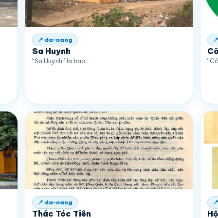
📍 da-nang

Sa Huynh
Cô
“Sa Huynh” la bao …
“Cô
📍 da-nang

Thác Tóc Tiên
Hộ