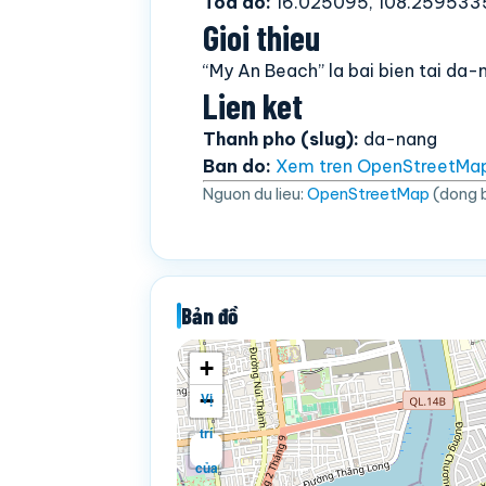
Toa do:
16.025095, 108.259533
Gioi thieu
“My An Beach” la bai bien tai da
Lien ket
Thanh pho (slug):
da-nang
Ban do:
Xem tren OpenStreetMa
Nguon du lieu:
OpenStreetMap
(dong 
Bản đồ
+
−
Vị
trí
của