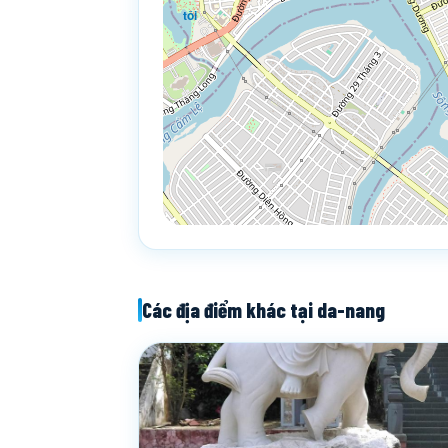
tôi
Các địa điểm khác tại da-nang