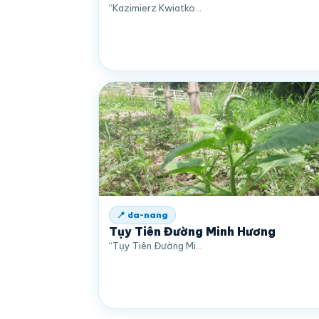
“Kazimierz Kwiatko…
📍 da-nang
Tụy Tiên Đường Minh Hương
“Tụy Tiên Đường Mi…