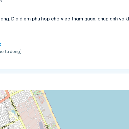
5
-nang. Dia diem phu hop cho viec tham quan, chup anh va 
p
bo tu dong)