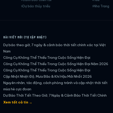
Dự báo thủy triều
Nha Trang
BÀI VIẾT MỚI (TỰ CẬP NHẬT)
Dự báo theo giờ, 7 ngày & cảnh báo thời tiết chính xác tại Việt
Nam
Công Cụ Không Thể Thiếu Trong Cuộc Sống Hiện Đại
Công Cụ Không Thể Thiếu Trong Cuộc Sống Hiện Đại Năm 2026
Công Cụ Không Thể Thiếu Trong Cuộc Sống Hiện Đại
Cập Nhật Nhiệt Độ, Mưa Bão & Khí Hậu Mới Nhất 2026
Nguyên nhân, tác động, cách phòng tránh và cập nhật thời tiết
mùa hè cực đoan
Dự Báo Thời Tiết Theo Giờ, 7 Ngày & Cảnh Báo Thời Tiết Chính
Xác Nhất
Xem tất cả tin →
Dự báo thời tiết theo giờ, 7 ngày & cảnh báo thời tiết mới nhất