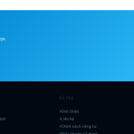
bạn
HỖ TRỢ
Giới thiệu
inh
Liên hệ
Chính sách riêng tư
Điều khoản sử dụng