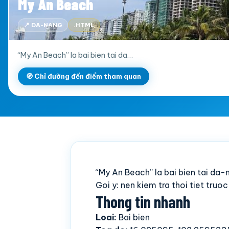
My An Beach
📍 DA-NANG
.HTML
“My An Beach” la bai bien tai da…
🧭 Chỉ đường đến điểm tham quan
“My An Beach” la bai bien tai da
Goi y: nen kiem tra thoi tiet truo
Thong tin nhanh
Loai:
Bai bien