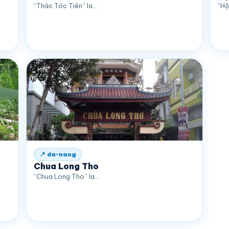
“Thác Tóc Tiên” la…
“Hộ
📍 da-nang
Chua Long Tho
“Chua Long Tho” la…