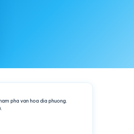
kham pha van hoa dia phuong.
.