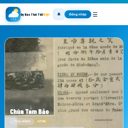
☰
🔔
Đăng nhập
Dự Báo Thời Tiết
Việt
Chùa Tam Bảo
📍 DA-NANG
.HTML