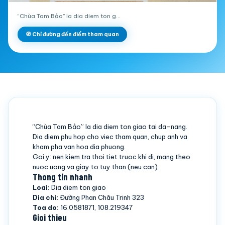
“Chùa Tam Bảo” la dia diem ton g…
🧭 Chỉ đường đến điểm tham quan
“Chùa Tam Bảo” la dia diem ton giao tai da-nang.
Dia diem phu hop cho viec tham quan, chup anh va
kham pha van hoa dia phuong.
Goi y: nen kiem tra thoi tiet truoc khi di, mang theo
nuoc uong va giay to tuy than (neu can).
Thong tin nhanh
Loai:
Dia diem ton giao
Dia chi:
Đường Phan Châu Trinh 323
Toa do:
16.0581871, 108.219347
Gioi thieu