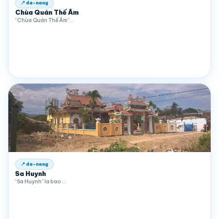
📍 da-nang
Chùa Quán Thế Âm
“Chùa Quán Thế Âm”…
📍 da-nang
Sa Huynh
“Sa Huynh” la bao …