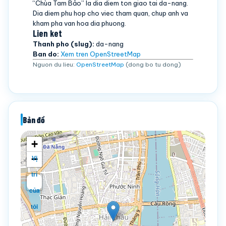
“Chùa Tam Bảo” la dia diem ton giao tai da-nang.
Dia diem phu hop cho viec tham quan, chup anh va
kham pha van hoa dia phuong.
Lien ket
Thanh pho (slug):
da-nang
Ban do:
Xem tren OpenStreetMap
Nguon du lieu:
OpenStreetMap
(dong bo tu dong)
Bản đồ
+
−
Vị
trí
của
tôi