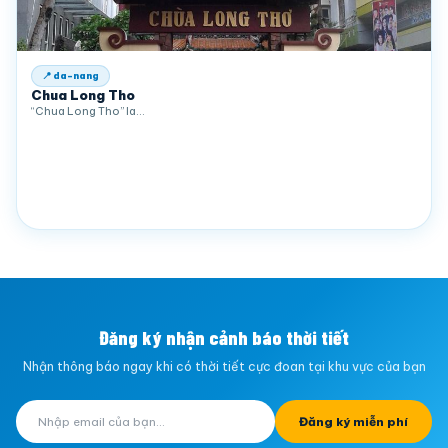
📍 da-nang
Chua Long Tho
“Chua Long Tho” la…
Đăng ký nhận cảnh báo thời tiết
Nhận thông báo ngay khi có thời tiết cực đoan tại khu vực của bạn
Đăng ký miễn phí