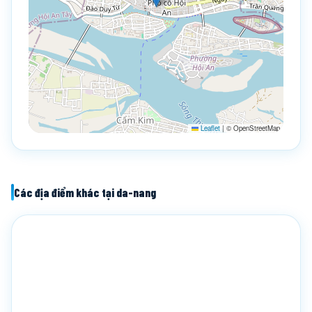
Leaflet
|
© OpenStreetMap
Các địa điểm khác tại da-nang