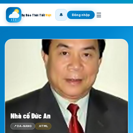
☰
🔔
Đăng nhập
Dự Báo Thời Tiết
Việt
Nhà cổ Đức An
📍 DA-NANG
.HTML