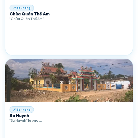
📍 da-nang
Chùa Quán Thế Âm
“Chùa Quán Thế Âm”…
📍 da-nang
Sa Huynh
“Sa Huynh” la bao …