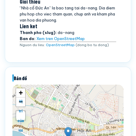
Gioi thieu
“Nhà cổ Đức An” la bao tang tai da-nang. Dia diem
phu hop cho viec tham quan, chup anh va kham pha
van hoa dia phuong.
Lien ket
Thanh pho (slug):
da-nang
Ban do:
Xem tren OpenStreetMap
Nguon du lieu:
OpenStreetMap
(dong bo tu dong)
Bản đồ
+
−
Vị
trí
của
tôi