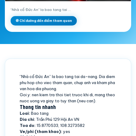
“Nhà cổ Đức An” la bao tang tai …
🧭 Chỉ đường đến điểm tham quan
“Nhà cổ Đức An” la bao tang tai da-nang. Dia diem
phu hop cho viec tham quan, chup anh va kham pha
van hoa dia phuong.
Goi y: nen kiem tra thoi tiet truoc khi di, mang theo
nuoc uong va giay to tuy than (neu can).
Thong tin nhanh
Loai:
Bao tang
Dia chi:
Trần Phú 129 Hội An VN
Toa do:
15.8770533, 108.3273582
Ve/phi (tham khao):
yes