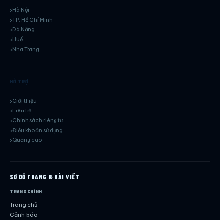
Hà Nội
TP. Hồ Chí Minh
Dà Nẵng
Huế
Nha Trang
HỖ TRỢ
Giới thiệu
Liên hệ
Chính sách riêng tư
Điều khoản sử dụng
Quảng cáo
SƠ ĐỒ TRANG & BÀI VIẾT
TRANG CHÍNH
Trang chủ
Cảnh báo