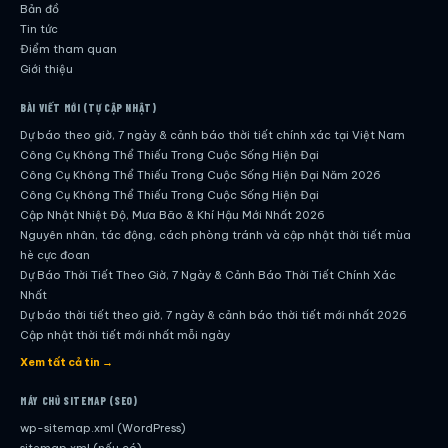
Bản đồ
Tin tức
Điểm tham quan
Giới thiệu
BÀI VIẾT MỚI (TỰ CẬP NHẬT)
Dự báo theo giờ, 7 ngày & cảnh báo thời tiết chính xác tại Việt Nam
Công Cụ Không Thể Thiếu Trong Cuộc Sống Hiện Đại
Công Cụ Không Thể Thiếu Trong Cuộc Sống Hiện Đại Năm 2026
Công Cụ Không Thể Thiếu Trong Cuộc Sống Hiện Đại
Cập Nhật Nhiệt Độ, Mưa Bão & Khí Hậu Mới Nhất 2026
Nguyên nhân, tác động, cách phòng tránh và cập nhật thời tiết mùa
hè cực đoan
Dự Báo Thời Tiết Theo Giờ, 7 Ngày & Cảnh Báo Thời Tiết Chính Xác
Nhất
Dự báo thời tiết theo giờ, 7 ngày & cảnh báo thời tiết mới nhất 2026
Cập nhật thời tiết mới nhất mỗi ngày
Hướng dẫn đầy đủ về dự báo thời tiết hiện đại
Xem tất cả tin →
Cập nhật chính xác và nhanh chóng mỗi ngày
Dự Báo Thời Tiết Theo Giờ, 7 Ngày & Cảnh Báo Thời Tiết Chính Xác
MÁY CHỦ SITEMAP (SEO)
Nhất
wp-sitemap.xml (WordPress)
Công Cụ Không Thể Thiếu Trong Cuộc Sống Hiện Đại
sitemap.xml (nếu có)