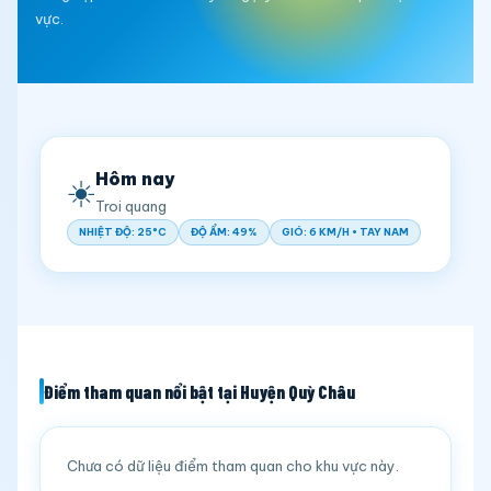
vực.
Hôm nay
☀️
Troi quang
NHIỆT ĐỘ: 25°C
ĐỘ ẨM: 49%
GIÓ: 6 KM/H • TAY NAM
Điểm tham quan nổi bật tại Huyện Quỳ Châu
Chưa có dữ liệu điểm tham quan cho khu vực này.