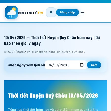
☰
🔔
Đăng nhập
Dự Báo Thời Tiết
Việt
10/04/2026 — Thời tiết Huyện Quỳ Châu hôm nay | Dự
báo theo giờ, 7 ngày
📅 10/04/2026
📍 vn_district:tinh-nghe-an-huyen-quy-chau
Chọn ngày xem lịch sử
Xem
Thời tiết Huyện Quỳ Châu 10/04/2026
Tổng hợp thời tiết hôm nay và gợi ý điểm tham quan tại khu