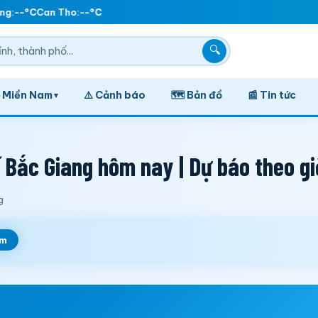
g:
--°C
Can Tho:
--°C
🔍
️ Miền Nam
⚠️ Cảnh báo
🗺️ Bản đồ
📰 Tin tức
▾
Bắc Giang hôm nay | Dự báo theo gi
g
em