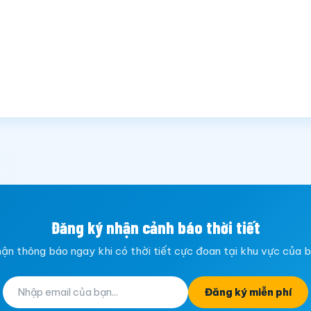
Đăng ký nhận cảnh báo thời tiết
ận thông báo ngay khi có thời tiết cực đoan tại khu vực của 
Đăng ký miễn phí