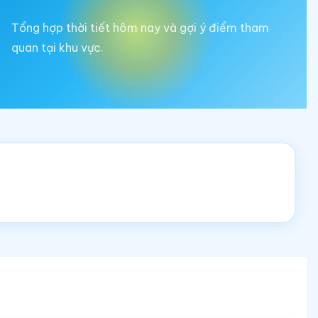
Tổng hợp thời tiết hôm nay và gợi ý điểm tham
quan tại khu vực.