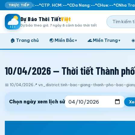
TRỰC TIẾP
Ha Noi:
--°C
TP. HCM:
--°C
Da Nang:
--°C
Hue:
--°C
Nha Tran
Dự Báo Thời Tiết
Việt
Dự báo theo giờ, 7 ngày & cảnh báo thời tiết
🏠 Trang chủ
🌏 Miền Bắc
🌊 Miền Trung
☀
▾
▾
10/04/2026 — Thời tiết Thành phố 
📅 10/04/2026
📍 vn_district:tinh-bac-giang-thanh-pho-bac-gian
Chọn ngày xem lịch sử
X