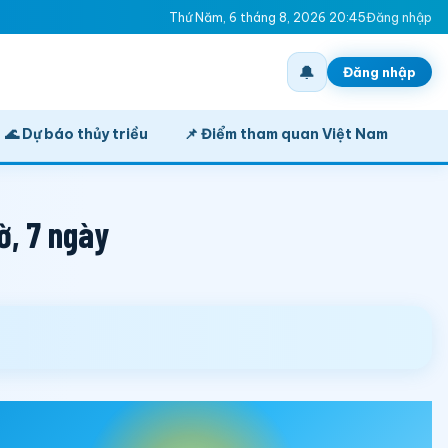
Thứ Năm, 6 tháng 8, 2026 20:45
Đăng nhập
🔔
Đăng nhập
🌊 Dự báo thủy triều
📌 Điểm tham quan Việt Nam
ờ, 7 ngày