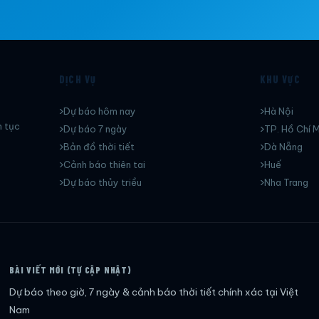
DỊCH VỤ
KHU VỰC
Dự báo hôm nay
Hà Nội
n tục
Dự báo 7 ngày
TP. Hồ Chí M
Bản đồ thời tiết
Dà Nẵng
Cảnh báo thiên tai
Huế
Dự báo thủy triều
Nha Trang
BÀI VIẾT MỚI (TỰ CẬP NHẬT)
Dự báo theo giờ, 7 ngày & cảnh báo thời tiết chính xác tại Việt
Nam